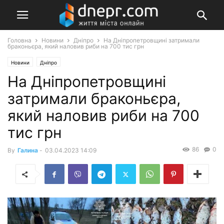
Головна
Новини
Дніпро
На Дніпропетровщині затримали
браконьєра, який наловив риби на 700 тис грн
Новини
Дніпро
На Дніпропетровщині
затримали браконьєра,
який наловив риби на 700
тис грн
86
0
By
Галина
-
03.04.2023 14:09