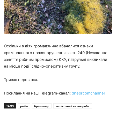
Оскільки в діях громадянина вбачалися ознаки
кримінального правопорушення за ст. 249 (Незаконне
заняття рибним промислом) ККУ, патрульні викликали
на місце події слідчо-оперативну групу.
Триває перевірка.
Посилання на наш Telegram-канал:
dneprcomchannel
TAGS
рыба
браконьєр
незаконний вилов риби