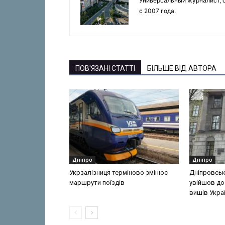
Универсальный журналист, с
с 2007 года.
ПОВ'ЯЗАНІ СТАТТІ
БІЛЬШЕ ВІД АВТОРА
Дніпро
Дніпро
Укрзалізниця терміново змінює
Дніпровськ
маршрути поїздів
увійшов до
вишів Укра