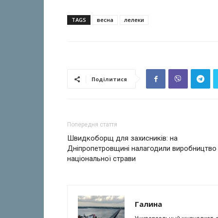
TAGS
весна
лелеки
Поділитися
Попередня стаття
Швидкоборщ для захисників: на
Дніпропетровщині налагодили виробництво
національної страви
Галина