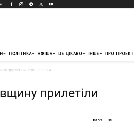
in
И
ПОЛІТИКА
АФІША
ЦЕ ЦІКАВО
ІНШЕ
ПРО ПРОЕКТ
ину прилетіли перші лелеки
вщину прилетіли
99
0