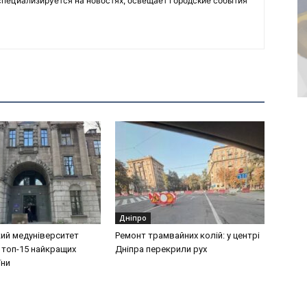
пециализируется на новостях, освещает городские события
Дніпро
ий медуніверситет
Ремонт трамвайних колій: у центрі
 топ-15 найкращих
Дніпра перекрили рух
їни