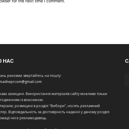
owser for the next time I comment.
О НАС
С
тань реклами звертайтесь на пошту:
amadneprcom@gmail.com
права захищені. Використання матеріалів сайту можливе тільки
огодженням із власником.
теріали, розміщені в розділі "Вибори", носять рекламний
тер. Відповідальність за достовірність наданої у даному розділі
рмації несе рекламодавець.