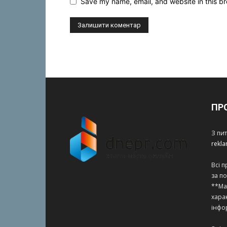
Save my name, email, and website in this br
ПР
З пи
rekl
Всі 
за п
**Ма
харак
інфо