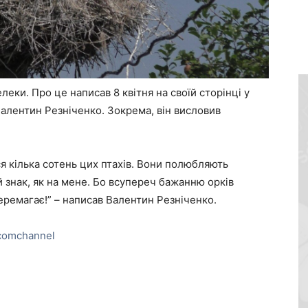
ки. Про це написав 8 квітня на своїй сторінці у
алентин Резніченко. Зокрема, він висловив
я кілька сотень цих птахів. Вони полюбляють
 знак, як на мене. Бо всупереч бажанню орків
еремагає!” – написав Валентин Резніченко.
comchannel