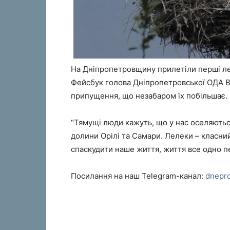
На Дніпропетровщину прилетіли перші леле
Фейсбук голова Дніпропетровської ОДА В
припущення, що незабаром їх побільшає.
“Тямущі люди кажуть, що у нас оселяютьс
долини Орілі та Самари. Лелеки – класний
спаскудити наше життя, життя все одно п
Посилання на наш Telegram-канал:
dnepr