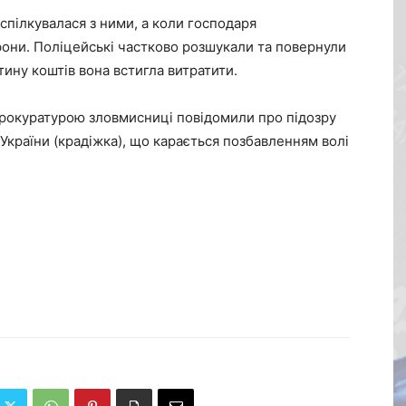
спілкувалася з ними, а коли господаря
ефони. Поліцейські частково розшукали та повернули
ину коштів вона встигла витратити.
рокуратурою зловмисниці повідомили про підозру
у України (крадіжка), що карається позбавленням волі