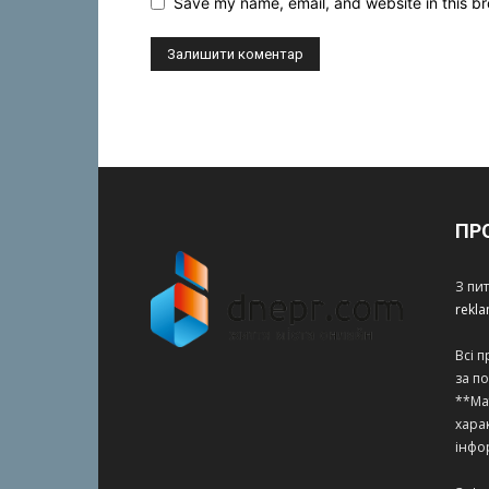
Save my name, email, and website in this br
ПР
З пи
rekl
Всі 
за п
**Ма
харак
інфо