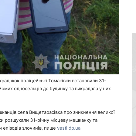
 крадіжок поліцейські Томаківки встановили 31-
айомих односельців до будинку та викрадала у них
ешканців села Вищетарасівка про зникнення великої
ки розшукали 31-річну місцеву мешканку та
и епізодів злочинів, пише
vesti.dp.ua