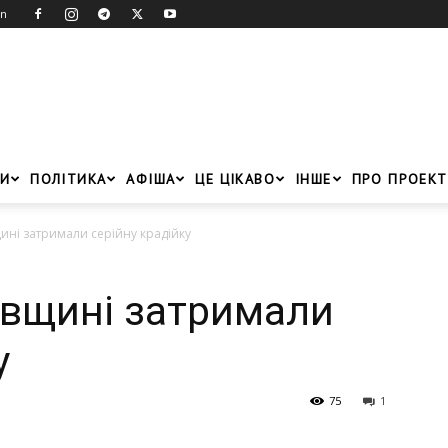
in
И
ПОЛІТИКА
АФІША
ЦЕ ЦІКАВО
ІНШЕ
ПРО ПРОЕКТ
ні затримали серійну крадійку
овщині затримали
у
75
1