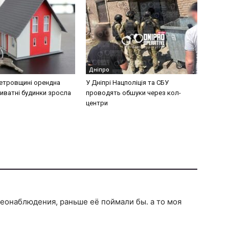
Дніпро
етровщині орендна
У Дніпрі Нацполіція та СБУ
риватні будинки зросла
проводять обшуки через кол-
центри
еонаблюдения, раньше её поймали бы. а то моя