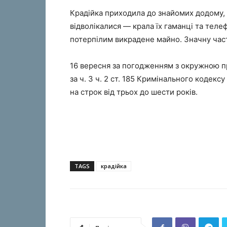
Крадійка приходила до знайомих додому, 
відволікалися — крала їх гаманці та тел
потерпілим викрадене майно. Значну част
16 вересня за погодженням з окружною п
за ч. 3 ч. 2 ст. 185 Кримінального кодекс
на строк від трьох до шести років.
TAGS
крадійка