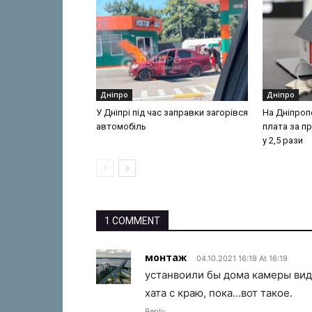
Дніпро
Дніпро
У Дніпрі під час заправки загорівся
На Дніпроп
автомобіль
плата за п
у 2,5 рази
1 COMMENT
монтаж
04.10.2021 16:19 At 16:19
устанвоили бы дома камеры вид
хата с краю, пока…вот такое.
Reply