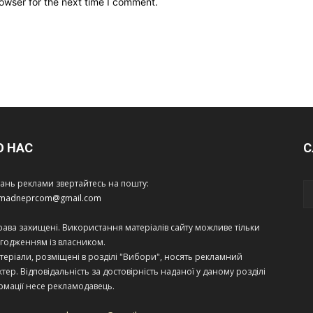
owser for the next time I comment.
О НАС
С
тань реклами звертайтесь на пошту:
amadneprcom@gmail.com
права захищені. Використання матеріалів сайту можливе тільки
огодженням із власником.
теріали, розміщені в розділі "Вибори", носять рекламний
тер. Відповідальність за достовірність наданої у даному розділі
рмації несе рекламодавець.