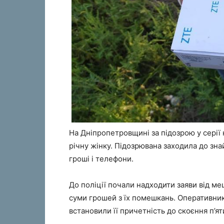
На Дніпропетровщині за підозрою у серії
річну жінку. Підозрювана заходила до зн
гроші і телефони.
До поліції почали надходити заяви від м
суми грошей з їх помешкань. Оперативни
встановили її причетність до скоєння п’ят