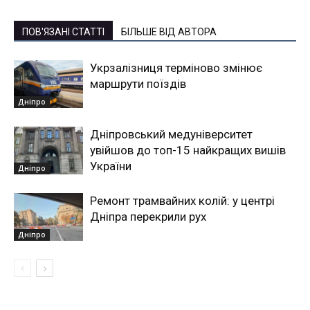
ПОВ'ЯЗАНІ СТАТТІ
БІЛЬШЕ ВІД АВТОРА
Укрзалізниця терміново змінює
маршрути поїздів
Дніпро
Дніпровський медуніверситет
увійшов до топ-15 найкращих вишів
України
Дніпро
Ремонт трамвайних колій: у центрі
Дніпра перекрили рух
Дніпро