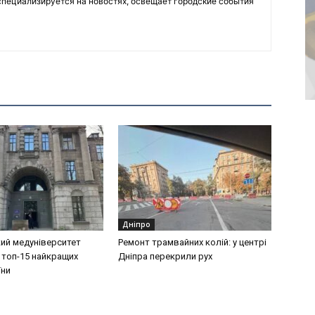
пециализируется на новостях, освещает городские события
Дніпро
ий медуніверситет
Ремонт трамвайних колій: у центрі
 топ-15 найкращих
Дніпра перекрили рух
їни