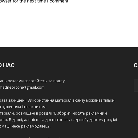
owser for the next time I comment.
О НАС
С
тань реклами звертайтесь на пошту:
amadneprcom@gmail.com
права захищені. Використання матеріалів сайту можливе тільки
огодженням із власником.
теріали, розміщені в розділі "Вибори", носять рекламний
тер. Відповідальність за достовірність наданої у даному розділі
рмації несе рекламодавець.