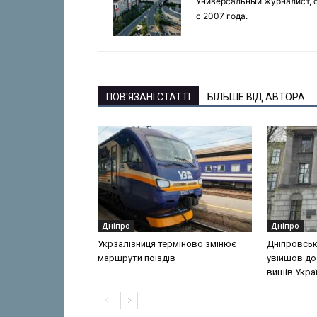
Универсальный журналист, с
с 2007 года.
ПОВ'ЯЗАНІ СТАТТІ
БІЛЬШЕ ВІД АВТОРА
Дніпро
Дніпро
Укрзалізниця терміново змінює
Дніпровськ
маршрути поїздів
увійшов до
вишів Укра