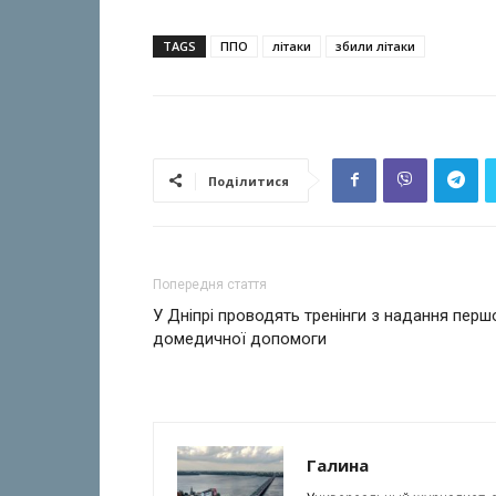
TAGS
ППО
літаки
збили літаки
Поділитися
Попередня стаття
У Дніпрі проводять тренінги з надання перш
домедичної допомоги
Галина