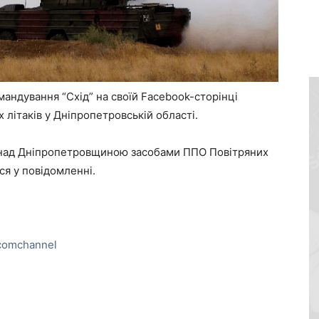
андування “Схід” на своїй Facebook-сторінці
літаків у Дніпропетровській області.
і над Дніпропетровщиною засобами ППО Повітряних
ся у повідомленні.
comchannel