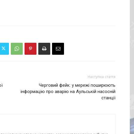
Наступна стаття
ої
Черговий фейк: у мережі поширюють
інформацію про аварію на Аульській насосній
станції