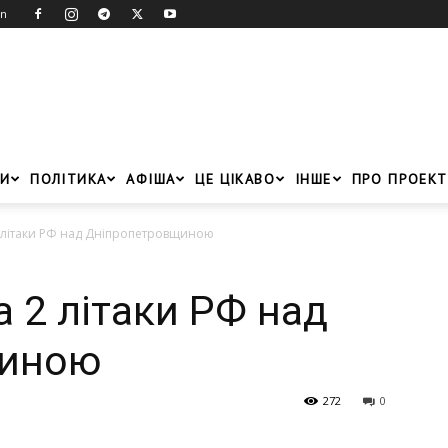
in
И
ПОЛІТИКА
АФІША
ЦЕ ЦІКАВО
ІНШЕ
ПРО ПРОЕКТ
2 літаки РФ над Дніпропетровщиною
 2 літаки РФ над
щиною
272
0