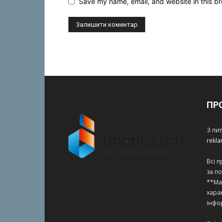
Save my name, email, and website in this br
ПР
З пи
rekl
Всі 
за п
**Ма
харак
інфо