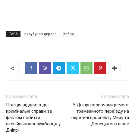
TAGS
вирубував дерева
Хабар
Попередня стаття
Наступна стаття
Поліція відкрила дві
У Дніпрі розпочали ремонт
кримінальні справи за
трамвайного переїзду на
фактом побиття
перетині проспекту Миру та
ексвійськовослужбовця у
Донецького шосе
Дніпрі