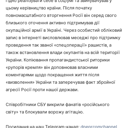
гідно реалізувати себе в соціумі та звинувачував у
цьому керівництво країни. Після початку
повномасштабного вторгнення Росії він серед свого
близького оточення активно підтримував дії
окупаційної армії в Україні. Через особистий обліковий
запис в інтернеті висловлював меседжі про підтримку
проведення так званої «спецоперації» рашистів, а
також встановлення влади окупантів на всій території
України. Копіювання пропагандистської риторики
«рупорів кремля» він доповнював власними
коментарями щодо покращення життя після
«визволення» України та заперечував факт збройної
агресії Росії проти нашої держави.
Співробітники СБУ викрили фанатів «російського
світу» та блокували ворожу агітацію.
Посилання на наш Telegram-канал:
dneprcomchannel