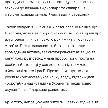
проводив «кремлівську» пропаганду, висловлював
заклики до визнання «днр/лнр» та співпраці з
маріонетковими окупаційними адміністраціями.
Також співробітниками СБУ встановлено мешканця
Нікополя, який мав проросійську позицію та мріяв про
встановлення «путінського режиму» на території
України. Після повномасштабного вторгнення
громадянин активізував антиукраїнську агітацію та
регулярно розповсюджував проросійські пости на
особистій сторінці у соцмережі з підтримкою
військової агресії росії. Прихильник путінського
режиму критикував українську владу, підтримував
«боротьбу з нацистами» в Україні та чекав повної
окупації нашої держави рашистами.
Крім того, непрацюючий житель Жовтих Вод не зміг