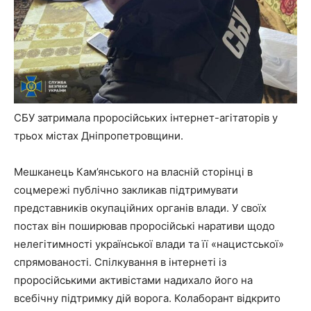
СБУ затримала проросійських інтернет-агітаторів у
трьох містах Дніпропетровщини.
Мешканець Кам’янського на власній сторінці в
соцмережі публічно закликав підтримувати
представників окупаційних органів влади. У своїх
постах він поширював проросійські наративи щодо
нелегітимності української влади та її «нацистської»
спрямованості. Спілкування в інтернеті із
проросійськими активістами надихало його на
всебічну підтримку дій ворога. Колаборант відкрито