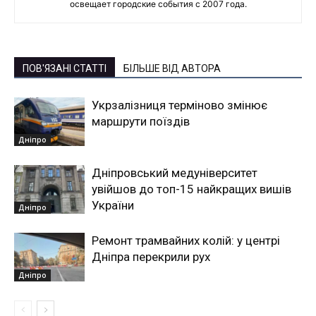
освещает городские события с 2007 года.
ПОВ'ЯЗАНІ СТАТТІ
БІЛЬШЕ ВІД АВТОРА
Укрзалізниця терміново змінює
маршрути поїздів
Дніпро
Дніпровський медуніверситет
увійшов до топ-15 найкращих вишів
України
Дніпро
Ремонт трамвайних колій: у центрі
Дніпра перекрили рух
Дніпро