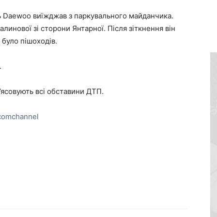
 Daewoo виїжджав з паркувального майданчика.
линової зі сторони Янтарної. Після зіткнення він
 було пішоходів.
.
’ясовують всі обставини ДТП.
comchannel