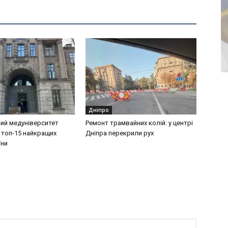
Дніпро
ий медуніверситет
Ремонт трамвайних колій: у центрі
 топ-15 найкращих
Дніпра перекрили рух
їни