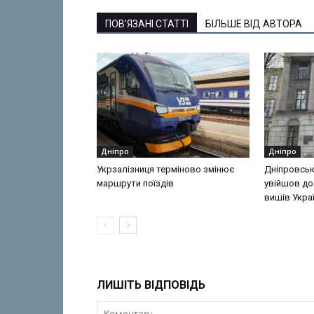
ПОВ'ЯЗАНІ СТАТТІ
БІЛЬШЕ ВІД АВТОРА
Дніпро
Дніпро
Укрзалізниця терміново змінює
Дніпровськ
маршрути поїздів
увійшов до
вишів Укра
ЛИШІТЬ ВІДПОВІДЬ