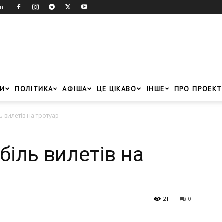
in
И
ПОЛІТИКА
АФІША
ЦЕ ЦІКАВО
ІНШЕ
ПРО ПРОЕКТ
ь вилетів на тротуар
біль вилетів на
21
0