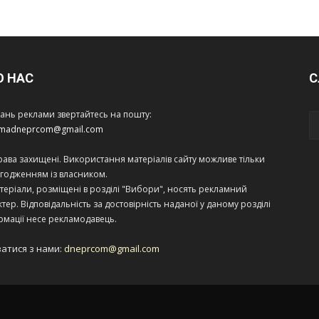
О НАС
С
тань реклами звертайтесь на пошту:
amadneprcom@gmail.com
права захищені. Використання матеріалів сайту можливе тільки
огодженням із власником.
теріали, розміщені в розділі "Вибори", носять рекламний
тер. Відповідальність за достовірність наданої у даному розділі
рмації несе рекламодавець.
затися з нами:
dneprcom@gmail.com