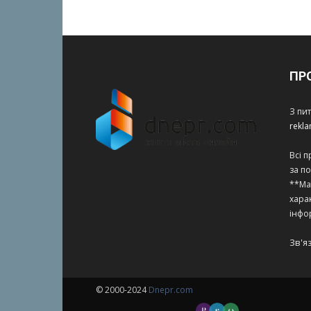
ПР
З пи
rekl
Всі 
за п
**Ма
харак
інфо
Зв'я
© 2000-2024
Dnepr.com