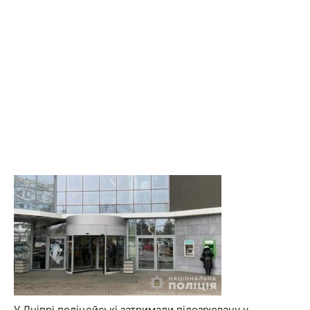
У Дніпрі поліцейські затримали підозрювану у