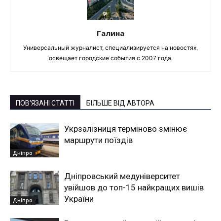
Галина
Универсальный журналист, специализируется на новостях,
освещает городские события с 2007 года.
ПОВ'ЯЗАНІ СТАТТІ
БІЛЬШЕ ВІД АВТОРА
Укрзалізниця терміново змінює
маршрути поїздів
Дніпро
Дніпровський медуніверситет
увійшов до топ-15 найкращих вишів
України
Дніпро