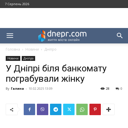
7 Серпень 2026
Головна
Новини
Дніпро
Новини
Дніпро
У Дніпрі біля банкомату
пограбували жінку
By
Галина
-
10.02.2025 13:09
28
0