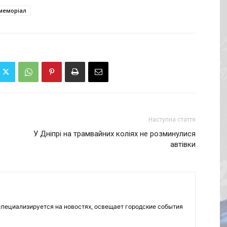
меморіал
Наступна стаття
У Дніпрі на трамвайних коліях не розминулися
автівки
пециализируется на новостях, освещает городские события