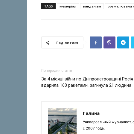
TAGS
меморіал
вандалізм
розмалювали 
Поділитися
Попередня стаття
За 4 місяці війни по Дніпропетровщині Росія
вдарила 160 ракетами, загинула 21 людина
Галина
Универсальный журналист, с
с 2007 года.