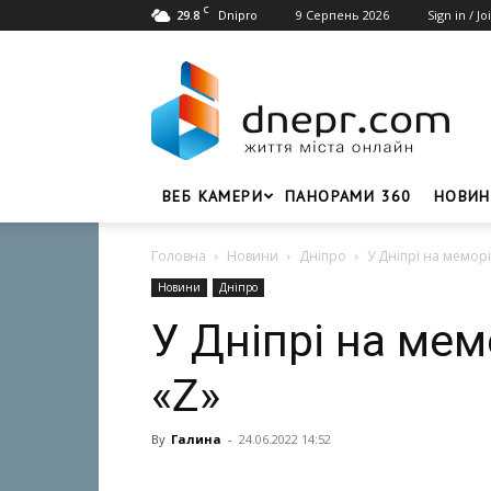
C
29.8
9 Серпень 2026
Sign in / Jo
Dnipro
Dnepr.com
–
Головний
портал
новин
Дніпра
ВЕБ КАМЕРИ
ПАНОРАМИ 360
НОВИН
Головна
Новини
Дніпро
У Дніпрі на мемор
Новини
Дніпро
У Дніпрі на ме
«Z»
By
Галина
-
24.06.2022 14:52