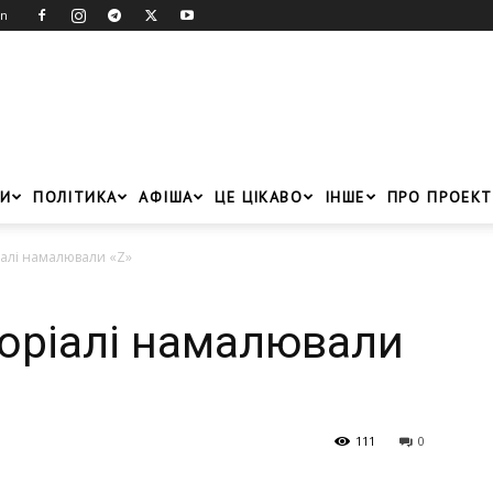
in
И
ПОЛІТИКА
АФІША
ЦЕ ЦІКАВО
ІНШЕ
ПРО ПРОЕКТ
іалі намалювали «Z»
моріалі намалювали
111
0