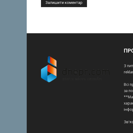
ПР
З пи
rekl
Всі 
за п
**Ма
харак
інфо
Зв'я