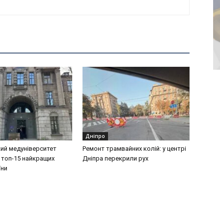
Дніпро
ий медуніверситет
Ремонт трамвайних колій: у центрі
 топ-15 найкращих
Дніпра перекрили рух
їни