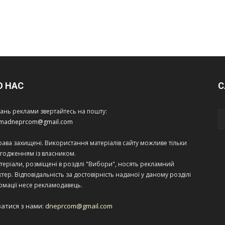
О НАС
С
тань реклами звертайтесь на пошту:
amadneprcom@gmail.com
права захищені. Використання матеріалів сайту можливе тільки
огодженням із власником.
теріали, розміщені в розділі "Вибори", носять рекламний
тер. Відповідальність за достовірність наданої у даному розділі
рмації несе рекламодавець.
затися з нами:
dneprcom@gmail.com