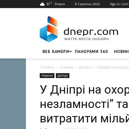
C
37
8 Серпень 2026
Sign in / Join
Dnipro
Dnepr.com
–
Головний
портал
новин
Дніпра
ВЕБ КАМЕРИ
ПАНОРАМИ 360
НОВИН
Головна
Новини
Дніпро
У Дніпрі на охорон
Новини
Дніпро
У Дніпрі на охо
незламності” та
витратити міль