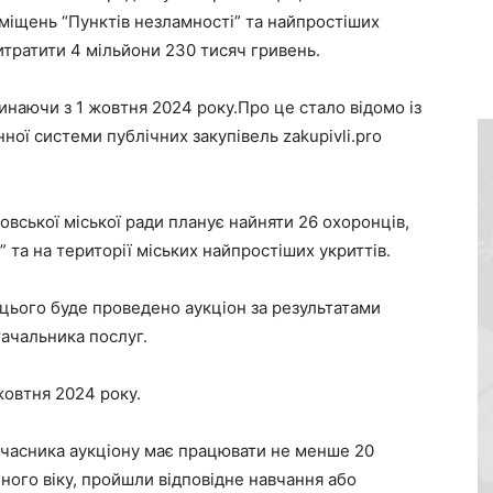
иміщень “Пунктів незламності” та найпростіших
витратити 4 мільйони 230 тисяч гривень.
инаючи з 1 жовтня 2024 року.Про це стало відомо із
ної системи публічних закупівель zakupivli.pro
вської міської ради планує найняти 26 охоронців,
 та на території міських найпростіших укриттів.
 цього буде проведено аукціон за результатами
тачальника послуг.
жовтня 2024 року.
 учасника аукціону має працювати не менше 20
чного віку, пройшли відповідне навчання або