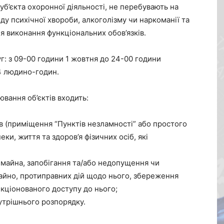
суб’єкта охоронної діяльності, не перебувають на
оду психічної хвороби, алкоголізму чи наркоманії та
я виконання функціональних обов’язків.
г: з 09-00 години 1 жовтня до 24-00 години
74 людино-годин.
вання об’єктів входить:
ів (приміщення “Пунктів незламності” або простого
ки, життя та здоров’я фізичних осіб, які
 майна, запобігання та/або недопущення чи
айно, протиправних дій щодо нього, збереження
кціонованого доступу до нього;
утрішнього розпорядку.