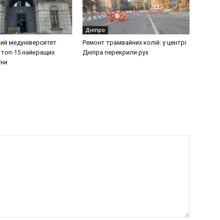
Дніпро
ий медуніверситет
Ремонт трамвайних колій: у центрі
 топ-15 найкращих
Дніпра перекрили рух
їни