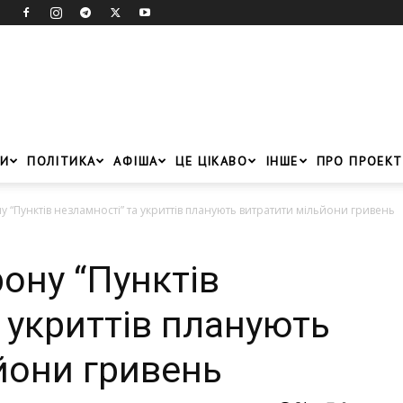
И
ПОЛІТИКА
АФІША
ЦЕ ЦІКАВО
ІНШЕ
ПРО ПРОЕКТ
у “Пунктів незламності” та укриттів планують витратити мільйони гривень
рону “Пунктів
 укриттів планують
йони гривень