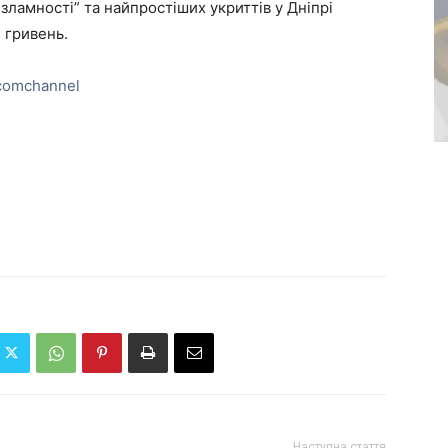
зламності” та найпростіших укриттів у Дніпрі
 гривень.
comchannel
Наступна стаття