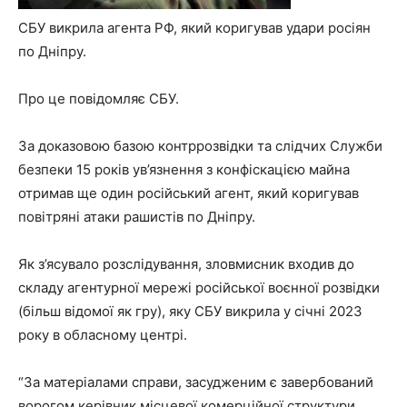
СБУ викрила агента РФ, який коригував удари росіян
по Дніпру.
Про це повідомляє СБУ.
За доказовою базою контррозвідки та слідчих Служби
безпеки 15 років ув’язнення з конфіскацією майна
отримав ще один російський агент, який коригував
повітряні атаки рашистів по Дніпру.
Як з’ясувало розслідування, зловмисник входив до
складу агентурної мережі російської воєнної розвідки
(більш відомої як гру), яку СБУ викрила у січні 2023
року в обласному центрі.
“За матеріалами справи, засудженим є завербований
ворогом керівник місцевої комерційної структури.