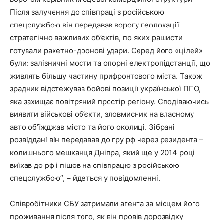
Після залучення до співпраці з російською
спецслужбою він передавав ворогу геолокації
стратегічно важливих об’єктів, по яких рашисти
готували ракетно-дронові удари. Серед його «цілей»
були: залізничні мости та опорні електропідстанції, що
живлять більшу частину прифронтового міста. Також
зрадник відстежував бойові позиції української ППО,
яка захищає повітряний простір регіону. Сподіваючись
виявити військові об’єкти, зловмисник на власному
авто об’їжджав місто та його околиці. Зібрані
розвіддані він передавав до гру рф через резидента –
колишнього мешканця Дніпра, який ще у 2014 році
виїхав до рф і пішов на співпрацю з російською
спецслужбою”, – йдеться у повідомленні.
Співробітники СБУ затримали агента за місцем його
проживання після того, як він провів дорозвідку