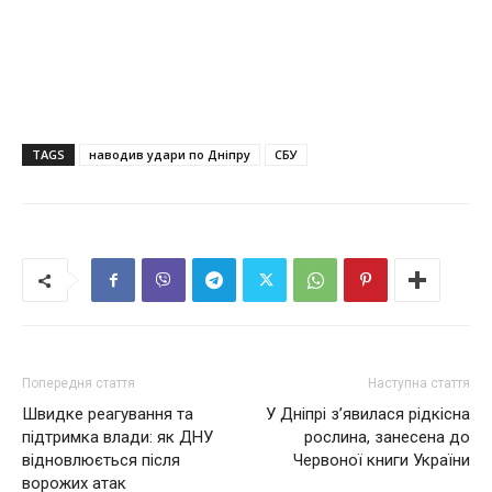
TAGS
наводив удари по Дніпру
СБУ
Попередня стаття
Наступна стаття
Швидке реагування та
У Дніпрі з’явилася рідкісна
підтримка влади: як ДНУ
рослина, занесена до
відновлюється після
Червоної книги України
ворожих атак