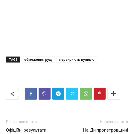
TAGS
обмеження руху
перекриють вулицю
Попередня стаття
Наступна стаття
Офіційні результати
На Дніпропетровщині