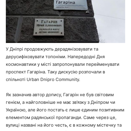
У Дніпрі продовжують дерадянізовувати та
дерусифіковувати топоніми. Напередодні Дня
космонавтики у місті запропонували перейменувати
проспект Гагаріна. Таку дискусію розпочали в
спільноті Urban Dnipro Community.
Як зазначив автор допису, Гагарін не був світовим
генієм, а найголовніше не має зв’язку з Дніпром чи
Україною, але його постать є лише єдиним позитивним
елементом радянської пропаганди. Саме через це,
вулиці названі на його честь, є в кожному містечку та