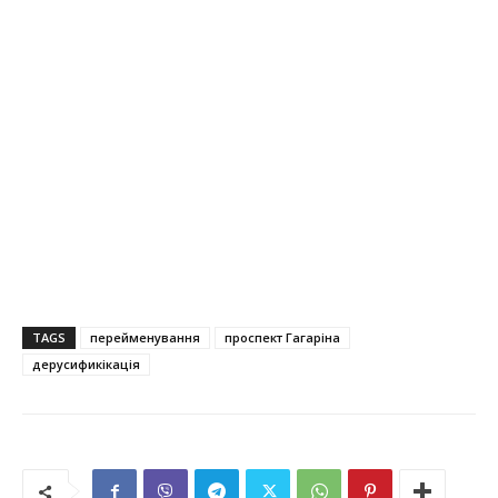
TAGS
перейменування
проспект Гагаріна
дерусификікація