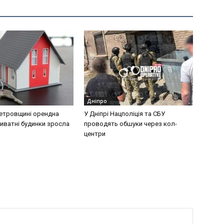
Дніпро
етровщині орендна
У Дніпрі Нацполіція та СБУ
риватні будинки зросла
проводять обшуки через кол-
центри