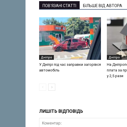
ПОВ'ЯЗАНІ СТАТТІ
БІЛЬШЕ ВІД АВТОРА
Дніпро
Дніпро
У Дніпрі під час заправки загорівся
На Дніпроп
автомобіль
плата за п
у 2,5 рази
ЛИШІТЬ ВІДПОВІДЬ