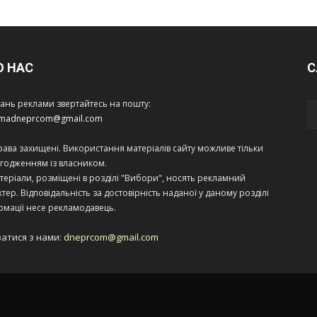
О НАС
С
тань реклами звертайтесь на пошту:
amadneprcom@gmail.com
права захищені. Використання матеріалів сайту можливе тільки
огодженням із власником.
теріали, розміщені в розділі "Вибори", носять рекламний
тер. Відповідальність за достовірність наданої у даному розділі
рмації несе рекламодавець.
затися з нами:
dneprcom@gmail.com