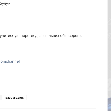
абулу»
читися до переглядів і спільних обговорень.
comchannel
права людини