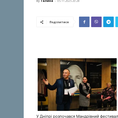
By
Галина
-
05.11.2025 20:28
Поділитися
У Дніпрі розпочався Мандрівний фестива