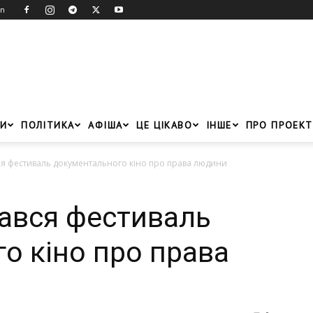
in
И
ПОЛІТИКА
АФІША
ЦЕ ЦІКАВО
ІНШЕ
ПРО ПРОЕКТ
ся фестиваль документального кіно про права людини
чався фестиваль
о кіно про права