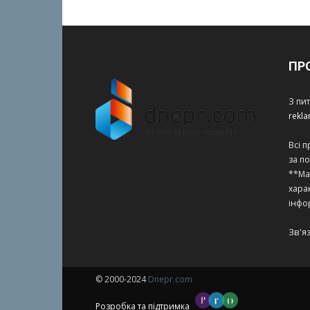
ПР
З пи
rekl
Всі 
за п
**Ма
харак
інфо
Зв'я
© 2000-2024
Dnepr.com
Розробка та підтримка