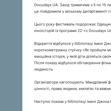
Docudays UA. Захід триватиме з 5 по 15 ли
це повідомили у міському департаменті г
Цього року фестиваль подорожує Одещин
кіноісторій із програми 22-го Docudays UA
Відкриття відбулося у бібліотеці імені Д
короткометражну стрічку «Як пройшли мої
емоційна історія, у якій діти діляться св
Після показу відбулося обговорення фільм
людяність
Організатори наголошують: Мандрівний фе
цінності, права людини, емпатію та взаємо
Наступні покази у бібліотеці імені Джона