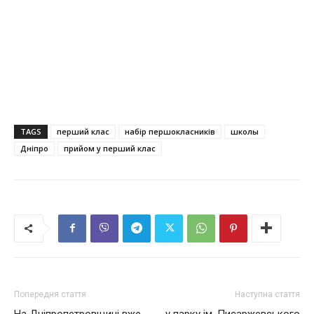
TAGS
перший клас
набір першокласників
школы
Дніпро
прийом у перший клас
Попередня стаття
Наступна стаття
На Дніпропетровщині вже
у парку ім. Писаржевського