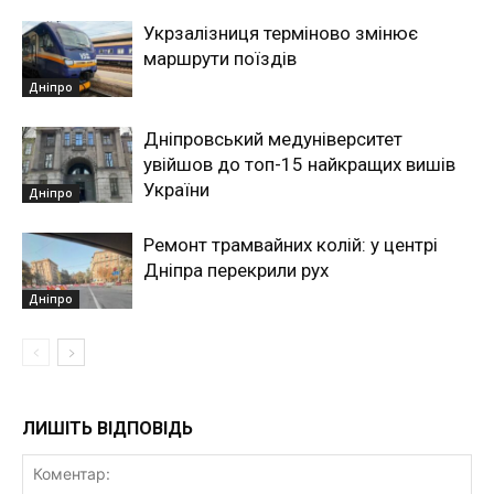
Укрзалізниця терміново змінює
маршрути поїздів
Дніпро
Дніпровський медуніверситет
увійшов до топ-15 найкращих вишів
України
Дніпро
Ремонт трамвайних колій: у центрі
Дніпра перекрили рух
Дніпро
ЛИШІТЬ ВІДПОВІДЬ