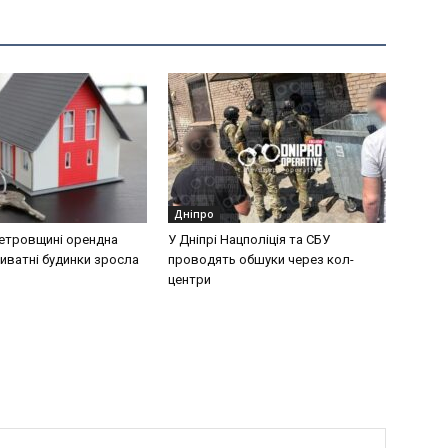
Дніпро
етровщині орендна
У Дніпрі Нацполіція та СБУ
риватні будинки зросла
проводять обшуки через кол-
центри