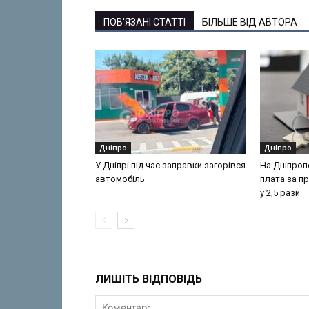
ПОВ'ЯЗАНІ СТАТТІ
БІЛЬШЕ ВІД АВТОРА
Дніпро
Дніпро
У Дніпрі під час заправки загорівся
На Дніпроп
автомобіль
плата за п
у 2,5 рази
ЛИШІТЬ ВІДПОВІДЬ