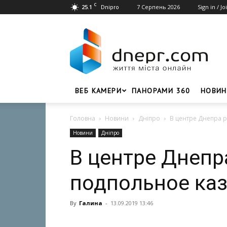
C
25.1
7 Серпень 2026
Sign in / Jo
Dnipro
Dnepr.com
–
Головний
портал
новин
Дніпра
ВЕБ КАМЕРИ
ПАНОРАМИ 360
НОВИН
Головна
Новини
Дніпро
В центре Днепра 
Новини
Дніпро
В центре Днепр
подпольное ка
By
Галина
-
13.09.2019 13:46