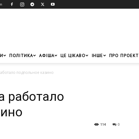
in
И
ПОЛІТИКА
АФІША
ЦЕ ЦІКАВО
ІНШЕ
ПРО ПРОЕКТ
работало подпольное казино
а работало
зино
114
0