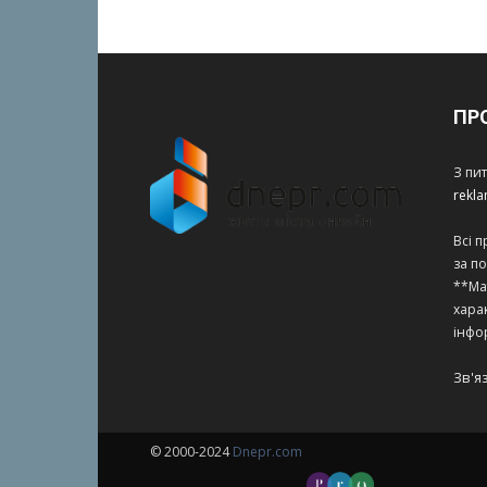
ПР
З пи
rekl
Всі 
за п
**Ма
харак
інфо
Зв'я
© 2000-2024
Dnepr.com