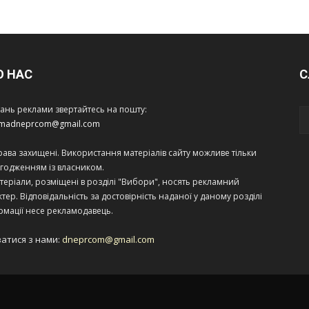
О НАС
С
тань реклами звертайтесь на пошту:
amadneprcom@gmail.com
права захищені. Використання матеріалів сайту можливе тільки
огодженням із власником.
теріали, розміщені в розділі "Вибори", носять рекламний
тер. Відповідальність за достовірність наданої у даному розділі
рмації несе рекламодавець.
затися з нами:
dneprcom@gmail.com