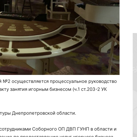
й №2 осуществляется процессуальное руководство
акту занятия игорным бизнесом (ч.1 ст.203-2 УК
туры Днепропетровской области.
 сотрудниками Соборного ОП ДВП ГУНП в области и
ение по предоставлению услуг игорного бизнеса,