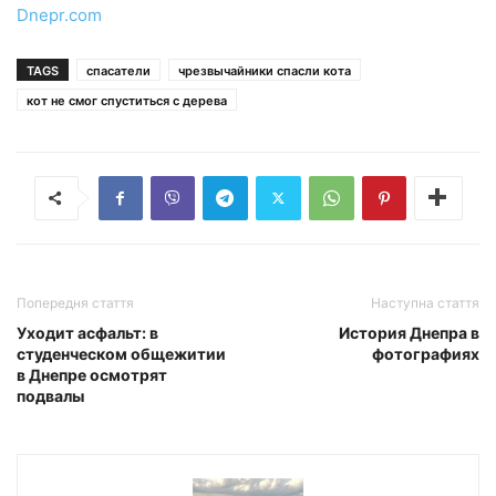
Dnepr.com
TAGS
спасатели
чрезвычайники спасли кота
кот не смог спуститься с дерева
Попередня стаття
Наступна стаття
Уходит асфальт: в
История Днепра в
студенческом общежитии
фотографиях
в Днепре осмотрят
подвалы