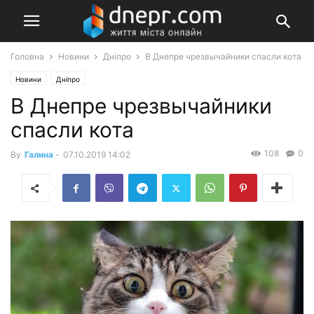
Головна
Новини
Дніпро
В Днепре чрезвычайники спасли кота
Новини
Дніпро
В Днепре чрезвычайники
спасли кота
108
0
By
Галина
-
07.10.2019 14:02