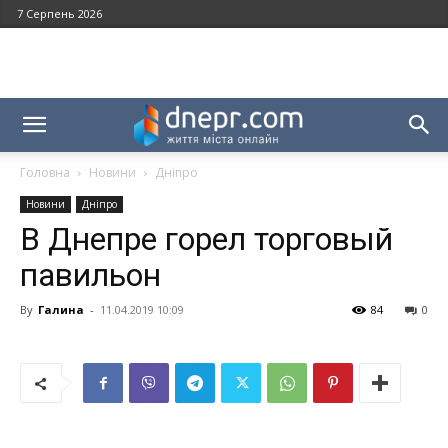
7 Серпень 2026
Головна
Новини
Дніпро
Новини
Дніпро
В Днепре горел торговый
павильон
By
Галина
-
11.04.2019 10:09
84
0