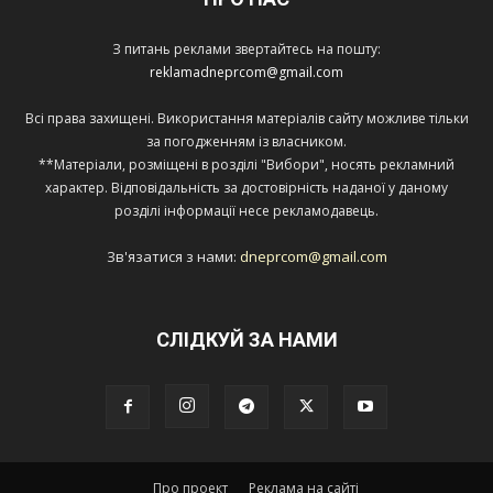
З питань реклами звертайтесь на пошту:
reklamadneprcom@gmail.com
Всі права захищені. Використання матеріалів сайту можливе тільки
за погодженням із власником.
**Матеріали, розміщені в розділі "Вибори", носять рекламний
характер. Відповідальність за достовірність наданої у даному
розділі інформації несе рекламодавець.
Зв'язатися з нами:
dneprcom@gmail.com
СЛІДКУЙ ЗА НАМИ
Про проект
Реклама на сайті