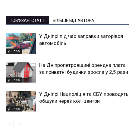
ПОВ'ЯЗАНІ СТАТТІ
БІЛЬШЕ ВІД АВТОРА
У Дніпрі під час заправки загорівся
автомобіль
Дніпро
На Дніпропетровщині орендна плата
за приватні будинки зросла у 2,5 рази
Дніпро
У Дніпрі Нацполіція та СБУ проводять
обшуки через кол-центри
Дніпро