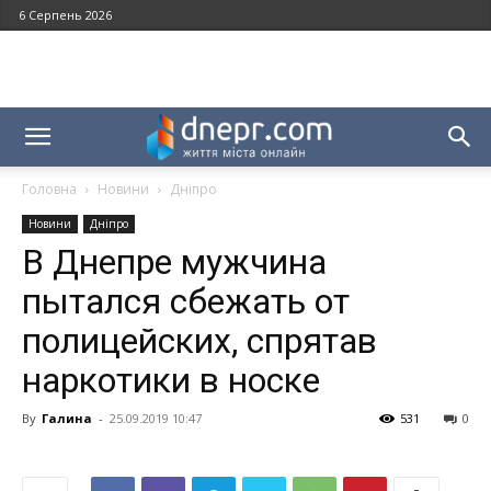
6 Серпень 2026
Головна
Новини
Дніпро
Новини
Дніпро
В Днепре мужчина
пытался сбежать от
полицейских, спрятав
наркотики в носке
By
Галина
-
25.09.2019 10:47
531
0