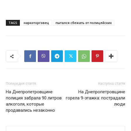
TAGS
наркоторговец
пытался сбежать от полицейских
Попередня стаття
Наступна стаття
На Днепропетровщине
На Днепропетровщине
полиция забрала 90 литров
горела 9-этажка: пострадали
алкоголя, которые
люди
продавались незаконно