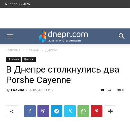
6 Серпень 2026
Головна
Новини
Дніпро
Новини
Дніпро
В Днепре столкнулись два
Porshe Cayenne
By
Галина
-
07.05.2019 13:32
174
0