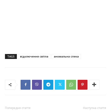
TAGS
відключення світла
аномальна спека
Попередня стаття
Наступна стаття