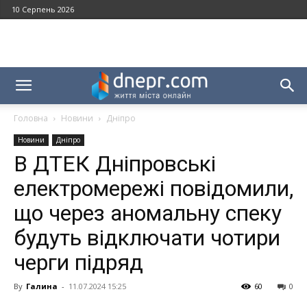
10 Серпень 2026
Головна
Новини
Дніпро
Новини
Дніпро
В ДТЕК Дніпровські
електромережі повідомили,
що через аномальну спеку
будуть відключати чотири
черги підряд
By
Галина
-
11.07.2024 15:25
60
0