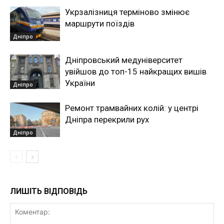
Укрзалізниця терміново змінює
маршрути поїздів
Дніпро
Дніпровський медуніверситет
увійшов до топ-15 найкращих вишів
України
Дніпро
Ремонт трамвайних колій: у центрі
Дніпра перекрили рух
Дніпро
ЛИШІТЬ ВІДПОВІДЬ