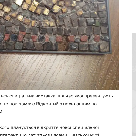
ться спеціальна виставка, під час якої презентують
Про це повідомляє Відкритий з посиланням на
М.
кого планується відкриття нової спеціальної
тефакт, що датується часами Київської Русі.