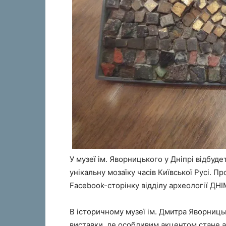
У музеї ім. Яворницького у Дніпрі відбуде
унікальну мозаїку часів Київської Русі. 
Facebook-сторінку відділу археології ДНІ
В історичному музеї ім. Дмитра Яворниць
виставки, де особливим акцентом стане ар