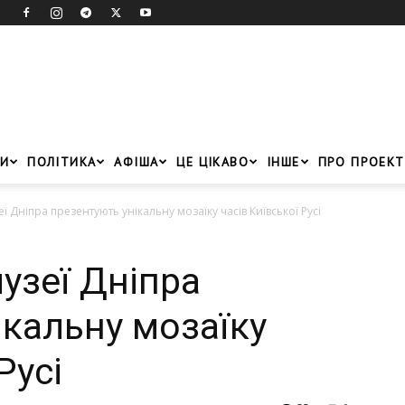
И
ПОЛІТИКА
АФІША
ЦЕ ЦІКАВО
ІНШЕ
ПРО ПРОЕКТ
ї Дніпра презентують унікальну мозаїку часів Київської Русі
узеї Дніпра
ікальну мозаїку
Русі