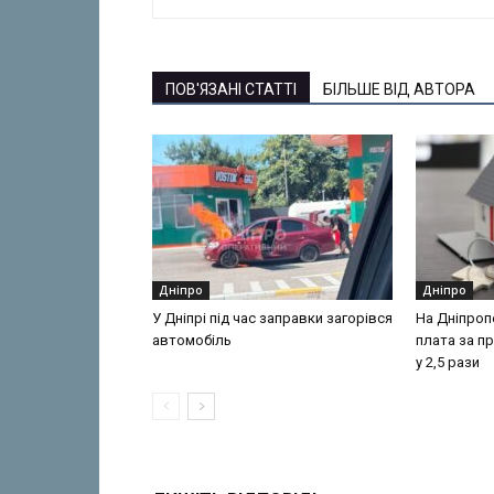
ПОВ'ЯЗАНІ СТАТТІ
БІЛЬШЕ ВІД АВТОРА
Дніпро
Дніпро
У Дніпрі під час заправки загорівся
На Дніпроп
автомобіль
плата за п
у 2,5 рази