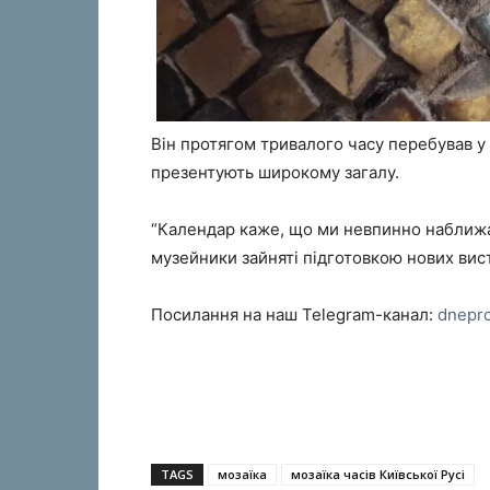
Він протягом тривалого часу перебував у
презентують широкому загалу.
“Календар каже, що ми невпинно наближає
музейники зайняті підготовкою нових вист
Посилання на наш Telegram-канал:
dnepr
TAGS
мозаїка
мозаїка часів Київської Русі