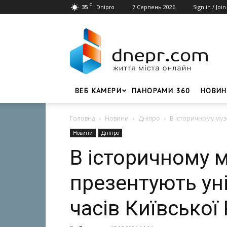
C
35
7 Серпень 2026
Sign in / Join
Dnipro
Dnepr.com
–
Головний
портал
новин
Дніпра
ВЕБ КАМЕРИ
ПАНОРАМИ 360
НОВИН
Головна
Новини
Дніпро
В історичному музе
Новини
Дніпро
В історичному м
презентують ун
часів Київської 