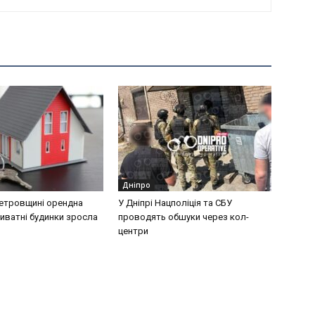
Дніпро
етровщині орендна
У Дніпрі Нацполіція та СБУ
риватні будинки зросла
проводять обшуки через кол-
центри