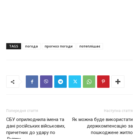
TAGS
погода
прогноз погоди
потеплішає
Попередня стаття
Наступна стаття
СБУ оприлюднила імена та
Як можна буде використати
дані російських військових,
держкомпенсацію за
причетних до удару по
пошкоджене житло