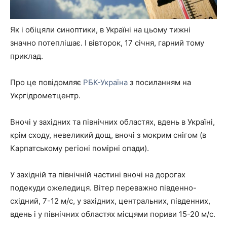
Як і обіцяли синоптики, в Україні на цьому тижні
значно потеплішає. І вівторок, 17 січня, гарний тому
приклад.
Про це повідомляє
РБК-Україна
з посиланням на
Укргідрометцентр.
Вночі у західних та північних областях, вдень в Україні,
крім сходу, невеликий дощ, вночі з мокрим снігом (в
Карпатському регіоні помірні опади).
У західній та північній частині вночі на дорогах
подекуди ожеледиця. Вітер переважно південно-
східний, 7-12 м/с, у західних, центральних, південних,
вдень і у північних областях місцями пориви 15-20 м/с.