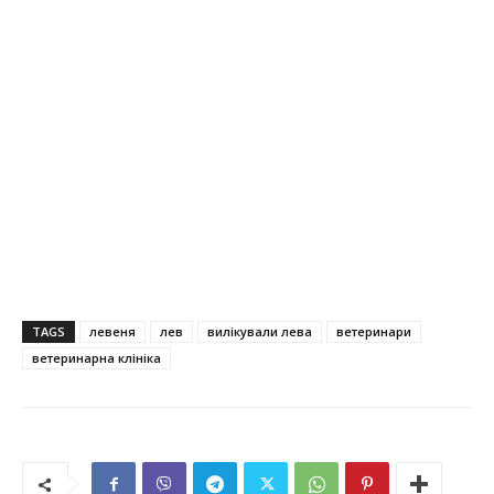
TAGS
левеня
лев
вилікували лева
ветеринари
ветеринарна клініка