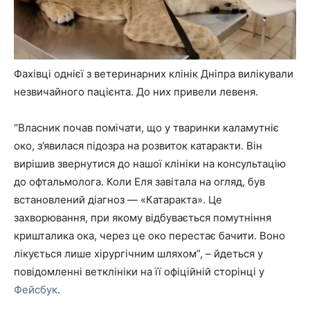
Фахівці однієї з ветеринарних клінік Дніпра вилікували
незвичайного пацієнта. До них привели левеня.
⠀
“Власник почав помічати, що у тваринки каламутніє
око, з’явилася підозра на розвиток катаракти. Він
вирішив звернутися до нашої клініки на консультацію
до офтальмолога. Коли Еля завітала на огляд, був
встановлений діагноз — «Катаракта». Це
захворювання, при якому відбувається помутніння
кришталика ока, через це око перестає бачити. Воно
лікується лише хірургічним шляхом”, – йдеться у
повідомленні ветклініки на її офіційній сторінці у
Фейсбук
.