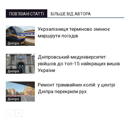
ПОВ'ЯЗАНІ СТАТТІ
БІЛЬШЕ ВІД АВТОРА
Укрзалізниця терміново змінює
маршрути поїздів
Дніпро
Дніпровський медуніверситет
увійшов до топ-15 найкращих вишів
України
Дніпро
Ремонт трамвайних колій: у центрі
Дніпра перекрили рух
Дніпро