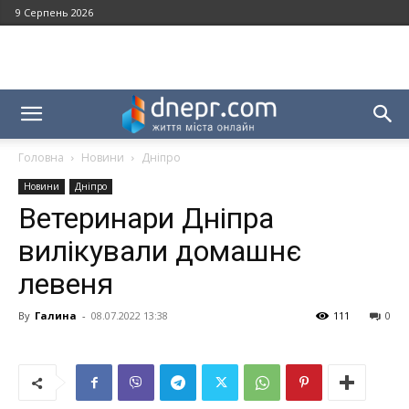
9 Серпень 2026
Головна
Новини
Дніпро
Новини
Дніпро
Ветеринари Дніпра
вилікували домашнє
левеня
By
Галина
-
08.07.2022 13:38
111
0