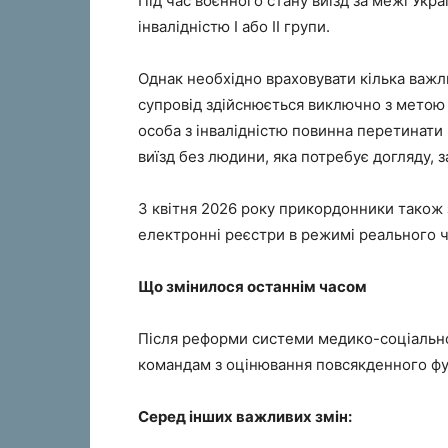
Під час воєнного стану виїзд за межі Укр
інвалідністю I або II групи.
Однак необхідно враховувати кілька важл
супровід здійснюється виключно з метою 
особа з інвалідністю повинна перетинати
виїзд без людини, яка потребує догляду, 
З квітня 2026 року прикордонники також
електронні реєстри в режимі реального ч
Що змінилося останнім часом
Після реформи системи медико-соціальн
командам з оцінювання повсякденного ф
Серед інших важливих змін: