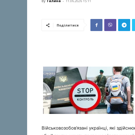
By
Галина
-
11.06.2026 15:11
Поділитися
Військовозобов’язані українці, які здійсн