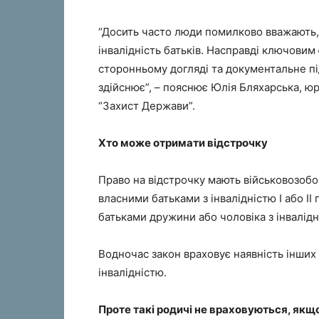
“Досить часто люди помилково вважають,
інвалідність батьків. Насправді ключови
сторонньому догляді та документальне п
здійснює”, – пояснює Юлія Бляхарська, 
“Захист Держави”.
Хто може отримати відстрочку
Право на відстрочку мають військовозобов
власними батьками з інвалідністю I або II 
батьками дружини або чоловіка з інвалідніс
Водночас закон враховує наявність інших о
інвалідністю.
Проте такі родичі не враховуються, якщо