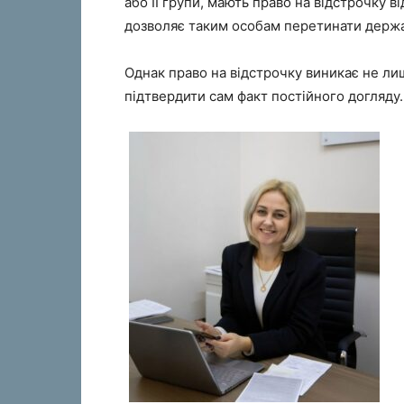
або II групи, мають право на відстрочку в
дозволяє таким особам перетинати держа
Однак право на відстрочку виникає не лиш
підтвердити сам факт постійного догляду.