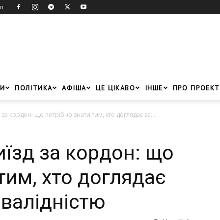
in
И
ПОЛІТИКА
АФІША
ЦЕ ЦІКАВО
ІНШЕ
ПРО ПРОЕКТ
д за кордон: що потрібно знати тим, хто доглядає за...
иїзд за кордон: що
тим, хто доглядає
нвалідністю