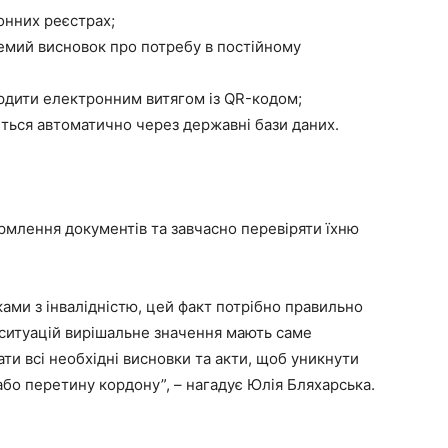
ронних реєстрах;
емий висновок про потребу в постійному
ердити електронним витягом із QR-кодом;
ється автоматично через державні бази даних.
млення документів та завчасно перевіряти їхню
ами з інвалідністю, цей факт потрібно правильно
 ситуацій вирішальне значення мають саме
ти всі необхідні висновки та акти, щоб уникнути
бо перетину кордону”, – нагадує Юлія Бляхарська.