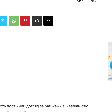
44
0
юють постійний догляд за батьками з інвалідністю I