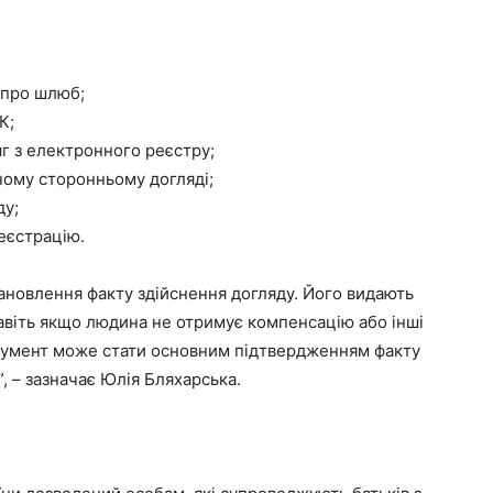
 про шлюб;
К;
яг з електронного реєстру;
ному сторонньому догляді;
ду;
еєстрацію.
тановлення факту здійснення догляду. Його видають
авіть якщо людина не отримує компенсацію або інші
окумент може стати основним підтвердженням факту
, – зазначає Юлія Бляхарська.