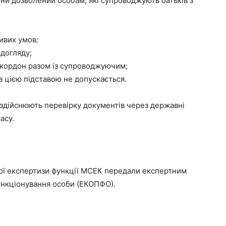
аїни дозволений особам, які супроводжують батьків з
ивих умов:
догляду;
 кордон разом із супроводжуючим;
за цією підставою не допускається.
 здійснюють перевірку документів через державні
асу.
ої експертизи функції МСЕК передали експертним
ункціонування особи (ЕКОПФО).