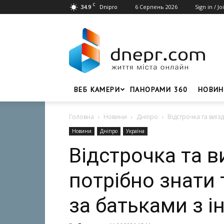
C
34.9
6 Серпень 2026
Sign in / Jo
Dnipro
Dnepr.com
–
Головний
портал
новин
Дніпра
ВЕБ КАМЕРИ
ПАНОРАМИ 360
НОВИН
Головна
Новини
Дніпро
Відстрочка та виїз
Новини
Дніпро
Україна
Відстрочка та в
потрібно знати 
за батьками з і