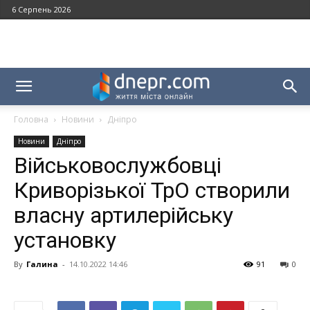
6 Серпень 2026
Головна
Новини
Дніпро
Новини
Дніпро
Військовослужбовці
Криворізької ТрО створили
власну артилерійську
установку
By
Галина
-
14.10.2022 14:46
91
0