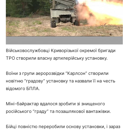
Військовослужбовці Криворізької окремої бригади
ТРО створили власну артилерійську установку.
Воїни з групи аеророзвідки “Карлсон” створили
новітню “градову” установку та назвали її на честь
відомого БПЛА.
Міні-байрактар вдалося зробити зі знищеного
російського “граду” та позашляхової вантажівки.
Бійці повністю переробили основу установки, і зараз