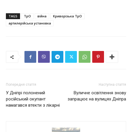
TAGS
ТрО
війна
Криворізька ТрО
артилерійська установка
Попередня стаття
Наступна стаття
У Дніпрі полонений
Вуличне освітлення знову
російський окупант
запрацює на вулицях Дніпра
намагався втекти з лікарні