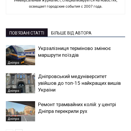
Универсальный журналист, специализируется на новостях,
освещает городские события с 2007 года.
ПОВ'ЯЗАНІ СТАТТІ
БІЛЬШЕ ВІД АВТОРА
Укрзалізниця терміново змінює
маршрути поїздів
Дніпро
Дніпровський медуніверситет
увійшов до топ-15 найкращих вишів
України
Дніпро
Ремонт трамвайних колій: у центрі
Дніпра перекрили рух
Дніпро