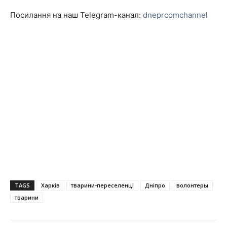
Посилання на наш Telegram-канал:
dneprcomchannel
TAGS
Харків
тварини-переселенці
Дніпро
волонтеры
тварини