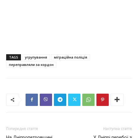
TAGS
угрупування
міграційна поліція
переправляли за кордон
Попередня стаття
Наступна стаття
На Дніпропетровщині
У Дніпрі перебої з