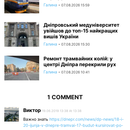
Галина
-
07.08.2026 15:59
Дніпровський медуніверситет
увійшов до топ-15 найкращих
вишів України
Галина
-
07.08.2026 15:30
Ремонт трамвайних колій: у
центрі Дніпра перекрили рух
Галина
-
07.08.2026 10:41
1 COMMENT
Виктор
19.06.2019 13:38 At 13:38
Важно знать
https://dnepr.com/news/dp-news/18-i-
20-ijunja-v-dnepre-tramvai-17-budut-kursirovat-po-