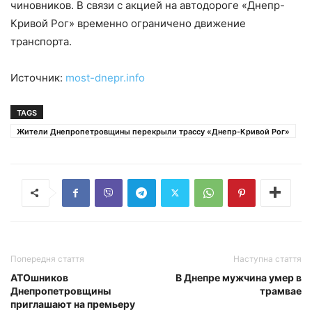
чиновников. В связи с акцией на автодороге «Днепр-
Кривой Рог» временно ограничено движение
транспорта.
Источник:
most-dnepr.info
TAGS
Жители Днепропетровщины перекрыли трассу «Днепр-Кривой Рог»
Попередня стаття
Наступна стаття
АТОшников
В Днепре мужчина умер в
Днепропетровщины
трамвае
приглашают на премьеру