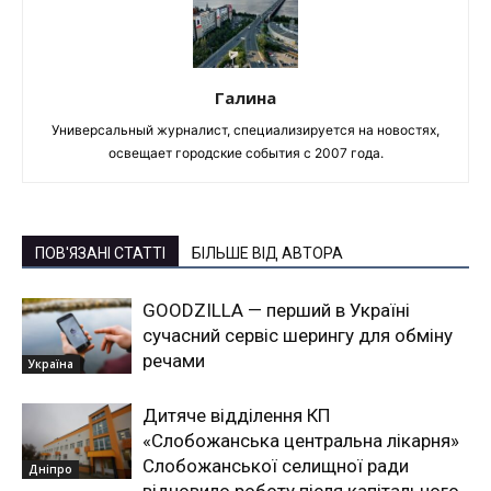
Галина
Универсальный журналист, специализируется на новостях,
освещает городские события с 2007 года.
ПОВ'ЯЗАНІ СТАТТІ
БІЛЬШЕ ВІД АВТОРА
GOODZILLA — перший в Україні
сучасний сервіс шерингу для обміну
речами
Україна
Дитяче відділення КП
«Слобожанська центральна лікарня»
Слобожанської селищної ради
Дніпро
відновило роботу після капітального