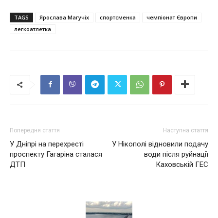
TAGS
Ярослава Магучіх
спортсменка
чемпіонат Європи
легкоатлетка
Попередня стаття
Наступна стаття
У Дніпрі на перехресті
У Нікополі відновили подачу
проспекту Гагаріна сталася
води після руйнації
ДТП
Каховській ГЕС