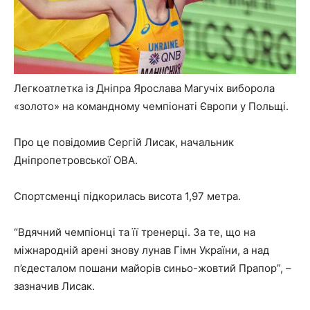
Легкоатлетка із Дніпра Ярослава Магучіх виборола
«золото» на командному чемпіонаті Європи у Польщі.
Про це повідомив Сергій Лисак, начальник
Дніпропетровської ОВА.
Спортсменці підкорилась висота 1,97 метра.
“Вдячний чемпіонці та її тренерці. За те, що на
міжнародній арені знову лунав Гімн України, а над
п’єдесталом пошани майорів синьо-жовтий Прапор”, –
зазначив Лисак.