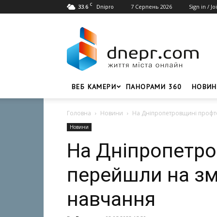
C
33.6
7 Серпень 2026
Sign in / Jo
Dnipro
Dnepr.com
–
Головний
портал
новин
Дніпра
ВЕБ КАМЕРИ
ПАНОРАМИ 360
НОВИН
Головна
Новини
На Дніпропетровщині профт
Новини
На Дніпропетро
перейшли на з
навчання