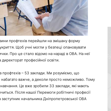
овини профтехів перейшли на змішану форму
укриття. Щоб учні могли у безпеці опановувати
ички. Про це стало відомо на нараді в ОВА. На неї
 директорат професійної освіти.
профтехів – 53 заклади. Ми розуміємо, що
о набагато важче, а деколи просто неможливо. Тому
навчання. Це вже зробили 33 заклади, які мають
інчиться. Після нашої Перемоги робітничі професії
ла заступник начальника Дніпропетровської ОВА