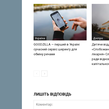
Україна
Дніпро
GOODZILLA — перший в Україні
Дитяче від
сучасний сервіс шерингу для
«Слобожан
обміну речами
лікарня» С
ради відно
капітально
ЛИШІТЬ ВІДПОВІДЬ