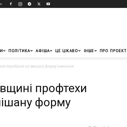
in
И
ПОЛІТИКА
АФІША
ЦЕ ЦІКАВО
ІНШЕ
ПРО ПРОЕКТ
ехи перейшли на змішану форму навчання
вщині профтехи
мішану форму