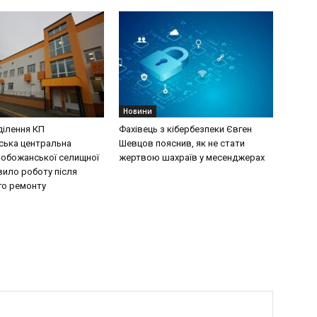
Новини
ділення КП
Фахівець з кібербезпеки Євген
ська центральна
Шевцов пояснив, як не стати
лобожанської селищної
жертвою шахраїв у месенджерах
вило роботу після
го ремонту