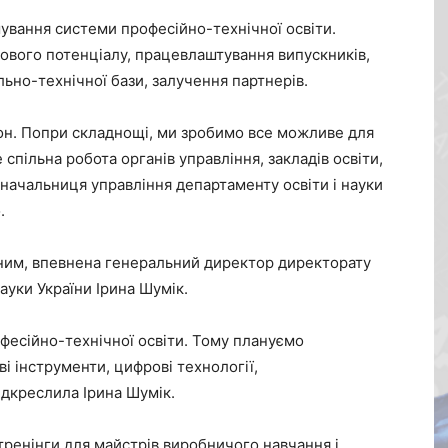
ування системи професійно-технічної освіти.
ового потенціалу, працевлаштування випускників,
ьно-технічної бази, залучення партнерів.
н. Попри складнощі, ми зробимо все можливе для
спільна робота органів управління, закладів освіти,
е начальниця управління департаменту освіти і науки
.
ним, впевнена генеральний директор директорату
науки України Ірина Шумік.
фесійно-технічної освіти. Тому плануємо
і інструменти, цифрові технології,
ідкреслила Ірина Шумік.
тренінги для майстрів виробничого навчання і