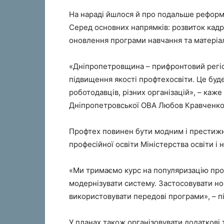
На нараді йшлося й про подальше реформ
Серед основних напрямків: розвиток кадр
оновлення програми навчання та матеріал
«Дніпропетровщина – прифронтовий регіо
підвищення якості профтехосвіти. Це буде 
роботодавців, різних організацій», – каж
Дніпропетровської ОВА Любов Кравченко
Профтех повинен бути модним і престиж
професійної освіти Міністерства освіти і 
«Ми тримаємо курс на популяризацію про
модернізувати систему. Застосовувати нов
використовувати передові програми», – п
У планах також організовувати додаткові 