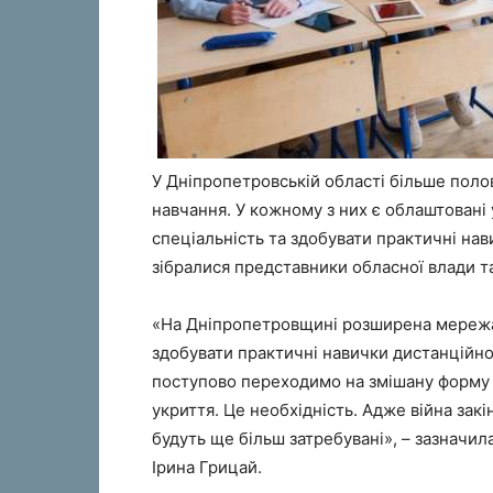
У Дніпропетровській області більше пол
навчання. У кожному з них є облаштовані 
спеціальність та здобувати практичні нав
зібралися представники обласної влади та
«На Дніпропетровщині розширена мережа 
здобувати практичні навички дистанційн
поступово переходимо на змішану форму 
укриття. Це необхідність. Адже війна зак
будуть ще більш затребувані», – зазначи
Ірина Грицай.