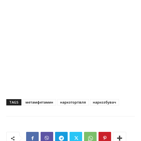
TAGS
метамфетамин
наркоторгівля
наркозбувач