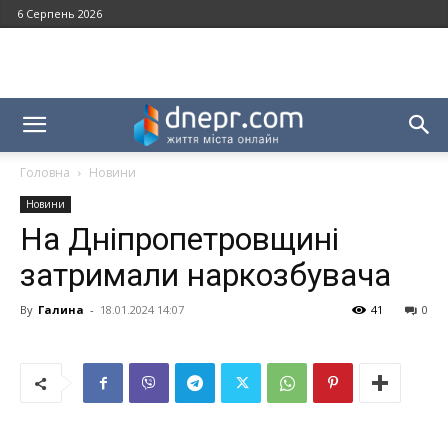
6 Серпень 2026
Головна
Новини
Новини
На Дніпропетровщині
затримали наркозбувача
By
Галина
-
18.01.2024 14:07
41
0