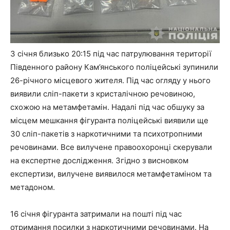
3 січня близько 20:15 під час патрулювання території
Південного району Кам’янського поліцейські зупинили
26-річного місцевого жителя. Під час огляду у нього
виявили сліп-пакети з кристалічною речовиною,
схожою на метамфетамін. Надалі під час обшуку за
місцем мешкання фігуранта поліцейські виявили ще
30 сліп-пакетів з наркотичними та психотропними
речовинами. Все вилучене правоохоронці скерували
на експертне дослідження. Згідно з висновком
експертизи, вилучене виявилося метамфетаміном та
метадоном.
16 січня фігуранта затримали на пошті під час
отримання посилки з наркотичними речовинами. На