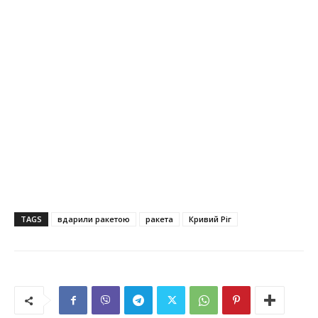
TAGS
вдарили ракетою
ракета
Кривий Ріг