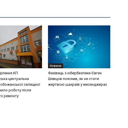
Новини
ділення КП
Фахівець з кібербезпеки Євген
ська центральна
Шевцов пояснив, як не стати
лобожанської селищної
жертвою шахраїв у месенджерах
вило роботу після
го ремонту