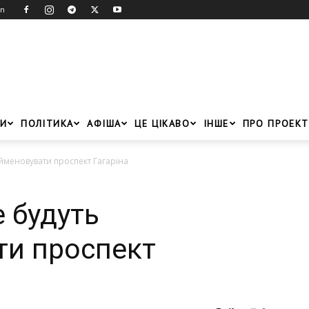
in
И
ПОЛІТИКА
АФІША
ЦЕ ЦІКАВО
ІНШЕ
ПРО ПРОЕКТ
ейменовувати проспект Гагаріна
е будуть
ти проспект