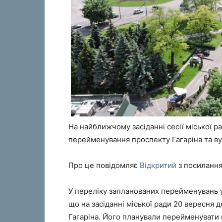
На найближчому засіданні сесії міської р
перейменування проспекту Гагаріна та ву
Про це повідомляє
Відкритий
з посиланням
У переліку запланованих перейменувань ус
що на засіданні міської ради 20 вересня 
Гагаріна. Його планували перейменувати 