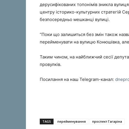
дерусифікованих топонімів зникла вулиця
центру історико-культурних стратегій Се
безпосередньо мешканці вулиці.
“Поки що залишиться без змін також назва 
перейменувати на вулицю Конюшівка, але 
Таким чином, на найближчий сесії депута
провулків.
Посилання на наш Telegram-канал:
dnepr
TAGS
перейменування
проспект Гагаріна