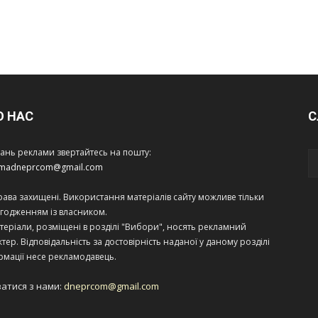
О НАС
С
тань реклами звертайтесь на пошту:
amadneprcom@gmail.com
права захищені. Використання матеріалів сайту можливе тільки
огодженням із власником.
теріали, розміщені в розділі "Вибори", носять рекламний
тер. Відповідальність за достовірність наданої у даному розділі
рмації несе рекламодавець.
затися з нами:
dneprcom@gmail.com