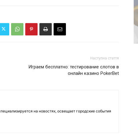
Наступна стаття
Играем бесплатно: тестирование слотов в
онлайн казино PokerBet
пециализируется на новостях, освещает городские события