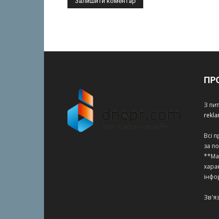
ПР
З пи
rekl
Всі 
за п
**Ма
харак
інфо
Зв'я