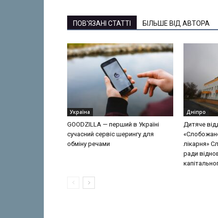
ПОВ'ЯЗАНІ СТАТТІ
БІЛЬШЕ ВІД АВТОРА
Україна
Дніпро
GOODZILLA — перший в Україні
Дитяче від
сучасний сервіс шерингу для
«Слобожан
обміну речами
лікарня» С
ради відно
капітально