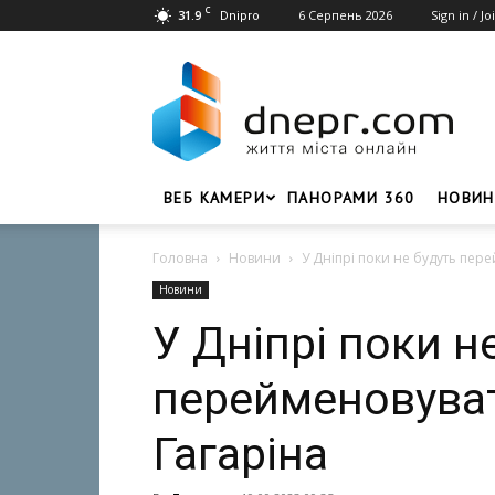
C
31.9
6 Серпень 2026
Sign in / Jo
Dnipro
Dnepr.com
–
Головний
портал
новин
Дніпра
ВЕБ КАМЕРИ
ПАНОРАМИ 360
НОВИН
Головна
Новини
У Дніпрі поки не будуть пер
Новини
У Дніпрі поки н
перейменовува
Гагаріна