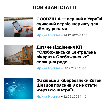
ПОВ'ЯЗАНІ СТАТТІ
GOODZILLA — перший в Україні
сучасний сервіс шерингу для
обміну речами
Ирина Рубина
-
24.12.2025 09:45
Дитяче відділення КП
«Слобожанська центральна
лікарня» Слобожанської
селищної ради...
Ирина Рубина
-
18.12.2025 11:06
Фахівець з кібербезпеки Євген
Шевцов пояснив, як не стати
жертвою шахраїв...
Ирина Рубина
-
22.05.2025 11:13