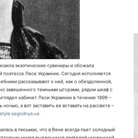
возила экзотические сувениры и обожала
ой поэтессе Лесе Украинке. Сегодня исполняется
ебники рассказывают о ней, как о обездоленной,
отно завешенного темными шторами, рядом шкаф с
выглядел кабинет Леси Украинки в течение 1899 –
 ночью, а вот заставить ее вставать на рассвете –
estyle.segodnya.ua
алась в письмах, что в Вене всегда пьет холодный
сотрудник музея выдающихся деятелей украинской