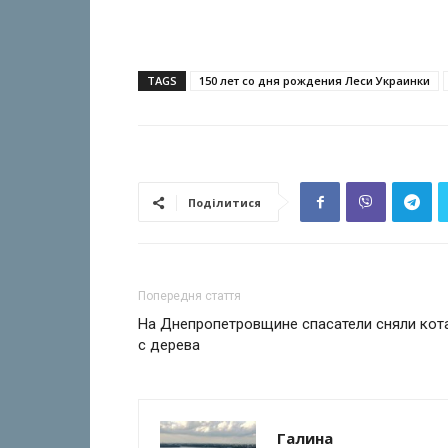
TAGS
150 лет со дня рождения Леси Украинки
Поділитися
Попередня стаття
На Днепропетровщине спасатели сняли кот
с дерева
Галина