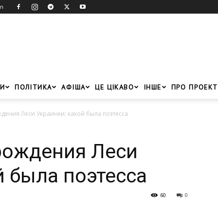
in
И
ПОЛІТИКА
АФІША
ЦЕ ЦІКАВО
ІНШЕ
ПРО ПРОЕКТ
ждения Леси Украинки: какой была поэтесса
 рождения Леси
й была поэтесса
60
0