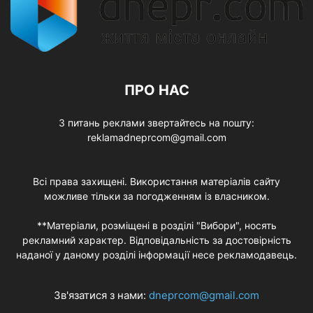
ПРО НАС
З питань реклами звертайтесь на пошту:
reklamadneprcom@gmail.com
Всі права захищені. Використання матеріалів сайту
можливе тільки за погодженням із власником.
**Матеріали, розміщені в розділі "Вибори", носять
рекламний характер. Відповідальність за достовірність
наданої у даному розділі інформації несе рекламодавець.
Зв'язатися з нами:
dneprcom@gmail.com