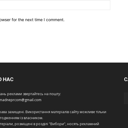
owser for the next time I comment.
О НАС
С
тань реклами звертайтесь на пошту:
amadneprcom@gmail.com
права захищені. Використання матеріалів сайту можливе тільки
огодженням із власником.
теріали, розміщені в розділі "Вибори", носять рекламний