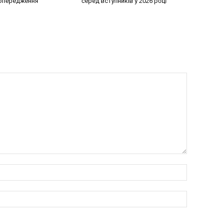
попередження
серед вступників у 2026 році