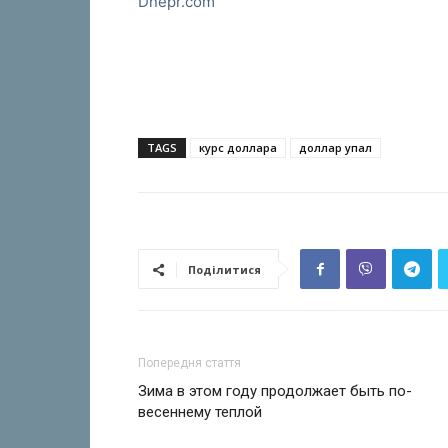
Dnepr.com
TAGS
курс доллара
доллар упал
Поділитися
Попередня стаття
Зима в этом году продолжает быть по-
весеннему теплой