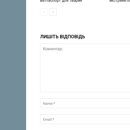
ветпаспорт для тварин
екстрене 
ЛИШІТЬ ВІДПОВІДЬ