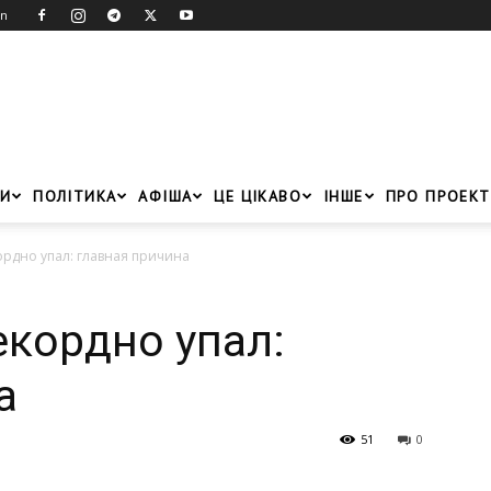
in
И
ПОЛІТИКА
АФІША
ЦЕ ЦІКАВО
ІНШЕ
ПРО ПРОЕКТ
ордно упал: главная причина
екордно упал:
а
51
0