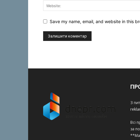
Save my name, email, and website in this br
ПР
З пи
rekl
Всі 
за п
**Ма