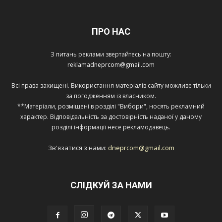
ПРО НАС
З питань реклами звертайтесь на пошту:
reklamadneprcom@gmail.com
Всі права захищені. Використання матеріалів сайту можливе тільки
за погодженням із власником.
**Матеріали, розміщені в розділі "Вибори", носять рекламний
характер. Відповідальність за достовірність наданої у даному
розділі інформації несе рекламодавець.
Зв'язатися з нами:
dneprcom@gmail.com
СЛІДКУЙ ЗА НАМИ