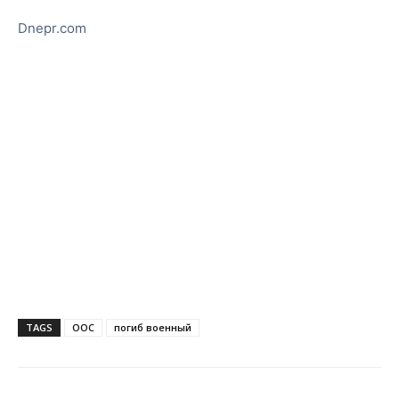
Dnepr.com
TAGS
ООС
погиб военный