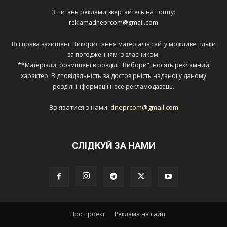
З питань реклами звертайтесь на пошту:
reklamadneprcom@gmail.com
Всі права захищені. Використання матеріалів сайту можливе тільки
за погодженням із власником.
**Матеріали, розміщені в розділі "Вибори", носять рекламний
характер. Відповідальність за достовірність наданої у даному
розділі інформації несе рекламодавець.
Зв'язатися з нами:
dneprcom@gmail.com
СЛІДКУЙ ЗА НАМИ
Про проект
Реклама на сайті