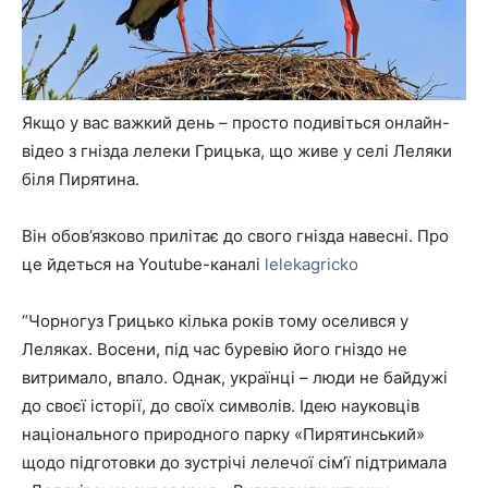
Якщо у вас важкий день – просто подивіться онлайн-
відео з гнізда лелеки Грицька, що живе у селі Леляки
біля Пирятина.
Він обов’язково прилітає до свого гнізда навесні. Про
це йдеться на Youtube-каналі
lelekagricko
“Чорногуз Грицько кілька років тому оселився у
Леляках. Восени, під час буревію його гніздо не
витримало, впало. Однак, українці – люди не байдужі
до своєї історії, до своїх символів. Ідею науковців
національного природного парку «Пирятинський»
щодо підготовки до зустрічі лелечої сім’ї підтримала