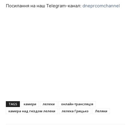
Посилання на наш Telegram-канал:
dneprcomchannel
TAGS
камери
лелеки
онлайн-трансляція
камера над гніздом лелеки
лелека Грицько
Леляки