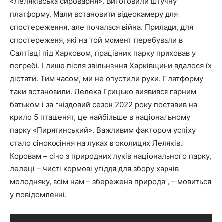
«Леляківська сироварня». Виготовили штучну
платформу. Мали встановити відеокамеру для
спостереження, але почалася війна. Прилади, для
спостереженя, які на той момент перебували в
Салтівці під Харковом, працівник парку приховав у
погребі. І лише після звільнення Харківщини вдалося їх
дістати. Тим часом, ми не опустили руки. Платформу
таки встановили. Лелека Грицько виявився гарним
батьком і за гніздовий сезон 2022 року поставив на
крило 5 пташенят, це найбільше в національному
парку «Пирятинський». Важливим фактором успіху
стало сінокосіння на луках в околицях Леляків.
Коровам – сіно з природних луків національного парку,
лелеці – чисті кормові угіддя для збору харчів
молодняку, всім нам – збережена природа”, – мовиться
у повідомленні.