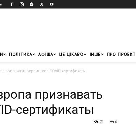
in
И
ПОЛІТИКА
АФІША
ЦЕ ЦІКАВО
ІНШЕ
ПРО ПРОЕКТ
опа признавать украинские COVID-сертификаты
вропа признавать
ID-сертификаты
71
0