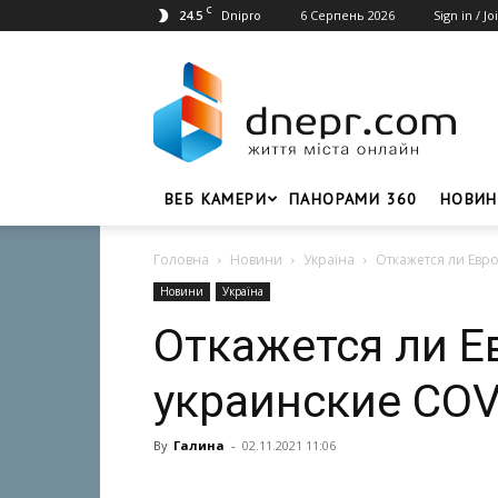
C
24.5
6 Серпень 2026
Sign in / Jo
Dnipro
Dnepr.com
–
Головний
портал
новин
Дніпра
ВЕБ КАМЕРИ
ПАНОРАМИ 360
НОВИН
Головна
Новини
Україна
Откажется ли Евр
Новини
Україна
Откажется ли Е
украинские COV
By
Галина
-
02.11.2021 11:06