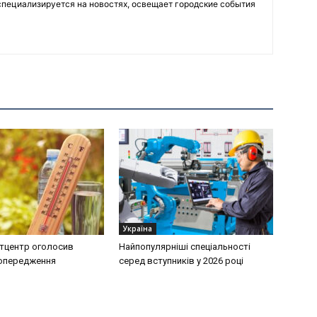
пециализируется на новостях, освещает городские события
Україна
тцентр оголосив
Найпопулярніші спеціальності
попередження
серед вступників у 2026 році