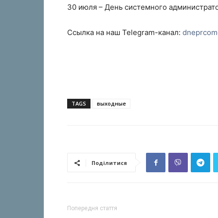
30 июля – День системного администрато
Ссылка на наш Telegram-канал:
dneprcom
TAGS
выходные
Поділитися
Попередня стаття