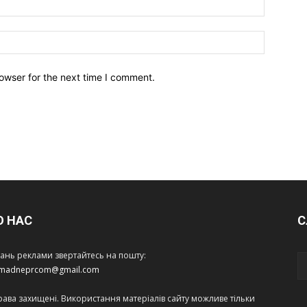
owser for the next time I comment.
О НАС
С
тань реклами звертайтесь на пошту:
amadneprcom@gmail.com
права захищені. Використання матеріалів сайту можливе тільки