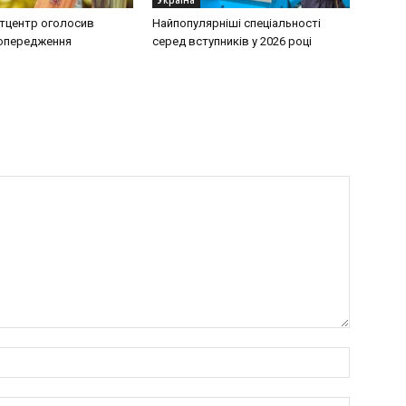
тцентр оголосив
Найпопулярніші спеціальності
попередження
серед вступників у 2026 році