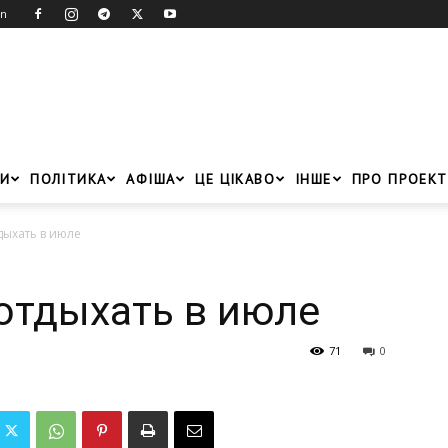
in
И
ПОЛІТИКА
АФІША
ЦЕ ЦІКАВО
ІНШЕ
ПРО ПРОЕКТ
дыхать в июле
отдыхать в июле
71
0