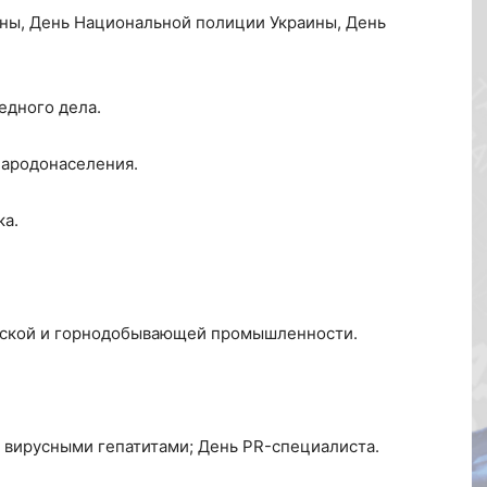
ины, День Национальной полиции Украины, День
едного дела.
народонаселения.
ка.
ческой и горнодобывающей промышленности.
 вирусными гепатитами; День PR-специалиста.