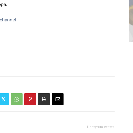
ра.
channel
Наступна стаття