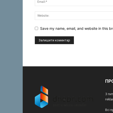
Save my name, email, and website in this br
ПР
З пи
rekl
Всі 