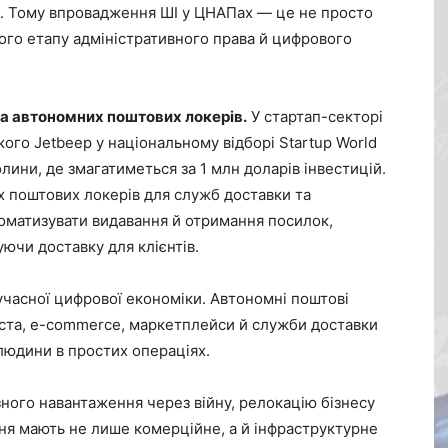
а. Тому впровадження ШІ у ЦНАПах — це не просто
вого етапу адміністративного права й цифрового
ика автономних поштових локерів.
У стартап-секторі
ого Jetbeep у національному відборі Startup World
лини, де змагатиметься за 1 млн доларів інвестицій.
 поштових локерів для служб доставки та
томатизувати видавання й отримання посилок,
ючи доставку для клієнтів.
сучасної цифрової економіки. Автономні поштові
ста, e-commerce, маркетплейси й служби доставки
 людини в простих операціях.
зного навантаження через війну, релокацію бізнесу
ння мають не лише комерційне, а й інфраструктурне