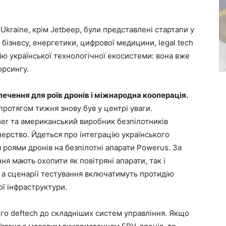
p Ukraine, крім Jetbeep, були представлені стартапи у
 бізнесу, енергетики, цифрової медицини, legal tech
ацію української технологічної екосистеми: вона вже
орсингу.
печення для роїв дронів і міжнародна кооперація.
ротягом тижня знову був у центрі уваги.
er та американський виробник безпілотників
ерство. Йдеться про інтеграцію українського
роями дронів на безпілотні апарати Powerus. За
ня мають охопити як повітряні апарати, так і
 а сценарії тестування включатимуть протидію
ої інфраструктури.
го deftech до складніших систем управління. Якщо