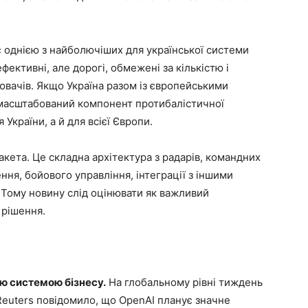
є однією з найболючіших для української системи
ефективні, але дорогі, обмежені за кількістю і
вачів. Якщо Україна разом із європейськими
масштабований компонент протибалістичної
України, а й для всієї Європи.
ета. Це складна архітектура з радарів, командних
ення, бойового управління, інтеграції з іншими
 Тому новину слід оцінювати як важливий
 рішення.
ою системою бізнесу.
На глобальному рівні тиждень
Reuters повідомило, що OpenAI планує значне