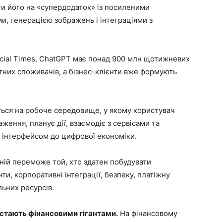
и його на «супердодаток» із посиленими
и, генерацією зображень і інтеграціями з
ncial Times, ChatGPT має понад 900 млн щотижневих
атних споживачів, а бізнес-клієнти вже формують
ься на робоче середовище, у якому користувач
ження, планує дії, взаємодіє з сервісами та
є інтерфейсом до цифрової економіки.
ній переможе той, хто здатен побудувати
ти, корпоративні інтеграції, безпеку, платіжну
льних ресурсів.
ії стають фінансовими гігантами.
На фінансовому