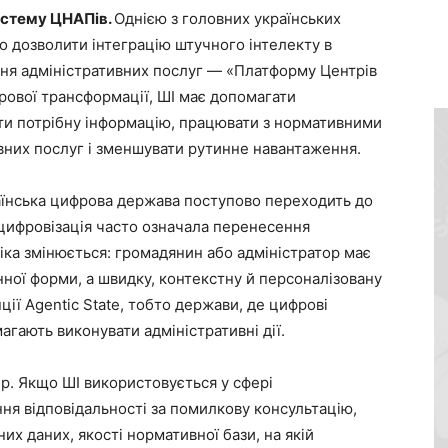
систему ЦНАПів.
Однією з головних українських
о дозволити інтеграцію штучного інтелекту в
ня адміністративних послуг — «Платформу Центрів
рової трансформації, ШІ має допомагати
и потрібну інформацію, працювати з нормативними
вних послуг і зменшувати рутинне навантаження.
аїнська цифрова держава поступово переходить до
 цифровізація часто означала перенесення
іка змінюється: громадянин або адміністратор має
ної форми, а швидку, контекстну й персоналізовану
ії Agentic State, тобто держави, де цифрові
гають виконувати адміністративні дії.
ір. Якщо ШІ використовується у сфері
ння відповідальності за помилкову консультацію,
их даних, якості нормативної бази, на якій