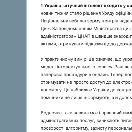
1. Україна: штучний інтелект входить у 
новин тижня стало рішення Уряду офіційн
Національну вебплатформу центрів надан
Дія». За повідомленням Міністерства циф
адміністраторам ЦНАПів швидше знаходит
актами, отримувати підказки щодо держа
У практичному вимірі це означає, що укр
моделі інтелектуального сервісу. Раніше
паперової процедури в онлайн. Тепер лог
отримувати не просто доступ до електрон
допомогу. Це наближає Україну до концепц
помічники не лише інформують, а й допома
Водночас така новина має і правовий вим
адміністративних послуг, виникають пита
прозорості алгоритму, захисту персональн