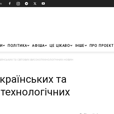
in
И
ПОЛІТИКА
АФІША
ЦЕ ЦІКАВО
ІНШЕ
ПРО ПРОЕКТ
їнських та світових високотехнологічних новин
країнських та
отехнологічних