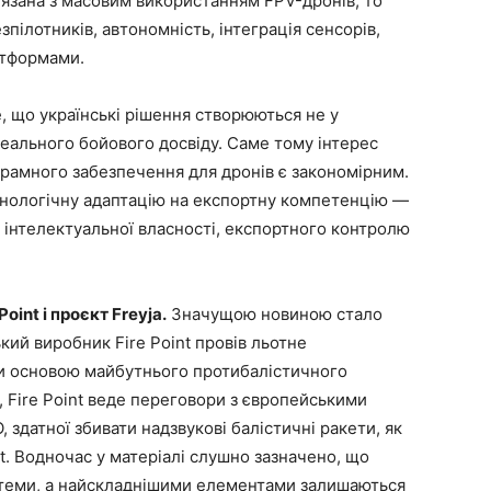
’язана з масовим використанням FPV-дронів, то
пілотників, автономність, інтеграція сенсорів,
атформами.
, що українські рішення створюються не у
реального бойового досвіду. Саме тому інтерес
грамного забезпечення для дронів є закономірним.
хнологічну адаптацію на експортну компетенцію —
 інтелектуальної власності, експортного контролю
oint і проєкт Freyja.
Значущою новиною стало
кий виробник Fire Point провів льотне
ти основою майбутнього протибалістичного
, Fire Point веде переговори з європейськими
здатної збивати надзвукові балістичні ракети, як
t. Водночас у матеріалі слушно зазначено, що
стеми, а найскладнішими елементами залишаються