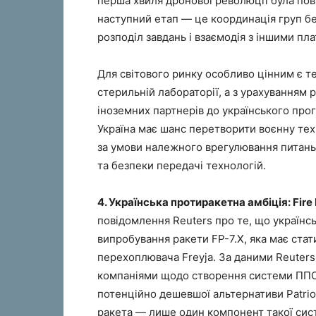
перша хвиля дронової революції була пов
наступний етап — це координація груп без
розподіл завдань і взаємодія з іншими пл
Для світового ринку особливо цінним є те
стерильній лабораторії, а з урахуванням 
іноземних партнерів до українського про
Україна має шанс перетворити воєнну те
за умови належного врегулювання питань
та безпеки передачі технологій.
4. Українська протиракетна амбіція: Fire P
повідомлення Reuters про те, що українсь
випробування ракети FP-7.X, яка має ста
перехоплювача Freyja. За даними Reuters
компаніями щодо створення системи ППО, 
потенційно дешевшої альтернативи Patrio
ракета — лише один компонент такої си