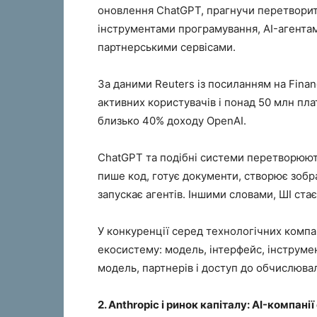
оновлення ChatGPT, прагнучи перетворит
інструментами програмування, AI-агентам
партнерськими сервісами.
За даними Reuters із посиланням на Fina
активних користувачів і понад 50 млн пл
близько 40% доходу OpenAI.
ChatGPT та подібні системи перетворюют
пише код, готує документи, створює зобра
запускає агентів. Іншими словами, ШІ ста
У конкуренції серед технологічних компа
екосистему: модель, інтерфейс, інструмен
модель, партнерів і доступ до обчислюва
2. Anthropic і ринок капіталу: AI-компан