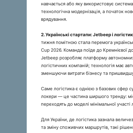
навчається або яку використовує систем
технологічна модернізація, а початок но
врядування.
2. Українські стартапи: Jetbeep і логіст
тижня помітною стала перемога українськ
Cup 2026. Команда поїде до Кремнієвої до
Jetbeep розробляє платформу автономних
логістичних компаній; технологія має ав
зменшуючи витрати бізнесу та пришвидшу
Саме логістика є однією з базових сфер 
локери — це частина ширшого тренду: мі
переходять до моделі мінімальної участі
Для України, де логістика зазнала величе
та зміну споживчих маршрутів, такі ріше