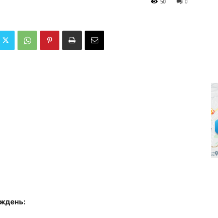
50
0
иждень: