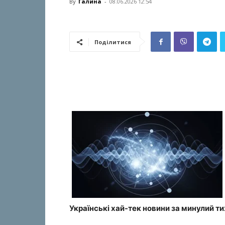
By
Галина
-
08.06.2026 12:54
Поділитися
Українські хай-тек новини за минулий т