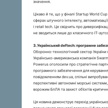
значення.
Цікаво й те, що у фіналі Startup World Cu
сферах штучного інтелекту, автоматизації
і retail tech. Це свідчить про диверсифік
не зводиться лише до класичного ІТ-аутс
3. Український deftech: програмне забез
Оборонно-технологічний сектор України п
Українсько-американська компанія Swarm
Powerus оголосили про стратегічне партн
програмного забезпечення для керування 
повідомленням dev.ua, спільні випробуван
перспективні автономні морські системи,
ворожим БпЛА та захист об’єктів критичн
Ця новина демонструє перехід українсько