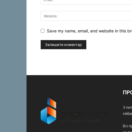
Save my name, email, and website in this br
ПР
З пи
rekl
Всі 