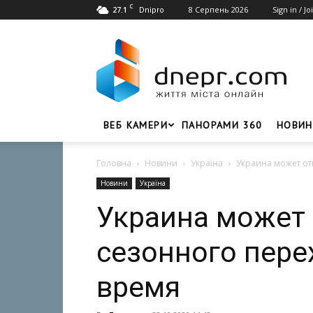
C
27.1
8 Серпень 2026
Sign in / Jo
Dnipro
Dnepr.com
–
Головний
портал
новин
Дніпра
ВЕБ КАМЕРИ
ПАНОРАМИ 360
НОВИН
Головна
Новини
Україна
Украина может от
Новини
Україна
Украина может 
сезонного пере
время