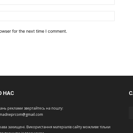
owser for the next time I comment.
О НАС
С
тань реклами звертайтесь на пошту:
amadneprcom@gmail.com
права захищені. Використання матеріалів сайту можливе тільки