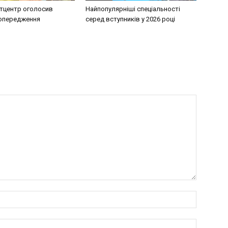
тцентр оголосив
Найпопулярніші спеціальності
попередження
серед вступників у 2026 році