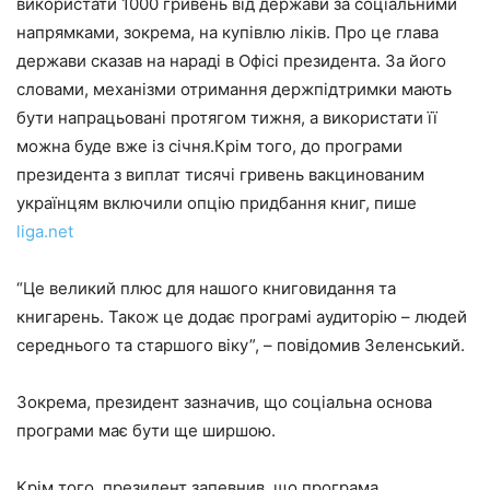
використати 1000 гривень від держави за соціальними
напрямками, зокрема, на купівлю ліків. Про це глава
держави сказав на нараді в Офісі президента. За його
словами, механізми отримання держпідтримки мають
бути напрацьовані протягом тижня, а використати її
можна буде вже із січня.Крім того, до програми
президента з виплат тисячі гривень вакцинованим
українцям включили опцію придбання книг, пише
liga.net
“Це великий плюс для нашого книговидання та
книгарень. Також це додає програмі аудиторію – людей
середнього та старшого віку”, – повідомив Зеленський.
Зокрема, президент зазначив, що соціальна основа
програми має бути ще ширшою.
Крім того, президент запевнив, що програма