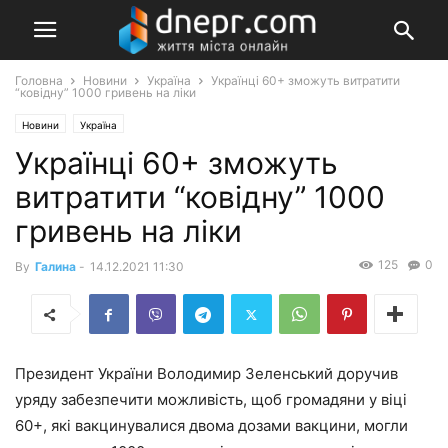
Головна
Новини
Україна
Українці 60+ зможуть витратити
“ковідну” 1000 гривень на ліки
Новини
Україна
Українці 60+ зможуть
витратити “ковідну” 1000
гривень на ліки
125
0
By
Галина
-
14.12.2021 11:30
Президент України Володимир Зеленський доручив
уряду забезпечити можливість, щоб громадяни у віці
60+, які вакцинувалися двома дозами вакцини, могли