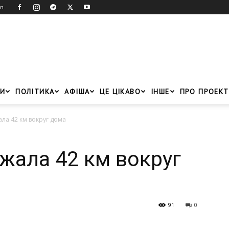
in
И
ПОЛІТИКА
АФІША
ЦЕ ЦІКАВО
ІНШЕ
ПРО ПРОЕКТ
ла 42 км вокруг дома
жала 42 км вокруг
91
0