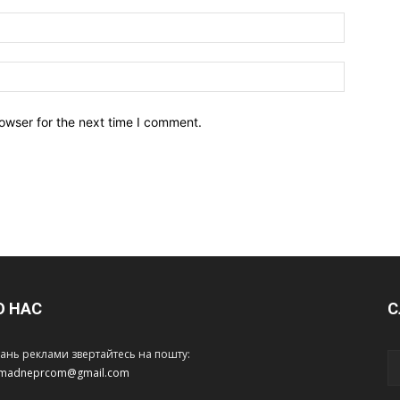
owser for the next time I comment.
О НАС
С
тань реклами звертайтесь на пошту:
amadneprcom@gmail.com