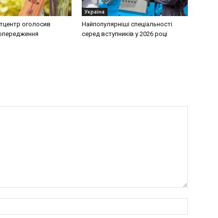
Україна
тцентр оголосив
Найпопулярніші спеціальності
попередження
серед вступників у 2026 році