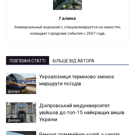
Галина
Универсальный журналист, специализируется на новостях,
освещает городские события с 2007 года.
ПОВ'ЯЗАНІ СТАТТІ
БІЛЬШЕ ВІД АВТОРА
Укрзалізниця терміново змінює
маршрути поїздів
Дніпро
Дніпровський медуніверситет
увійшов до топ-15 найкращих вишів
України
Дніпро
Ремонт трамвайних колій: у центрі