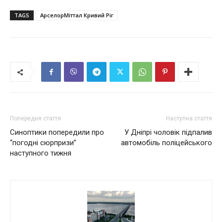
TAGS
АрселорМіттал Кривий Ріг
Попередня стаття
Наступна стаття
Синоптики попередили про
У Дніпрі чоловік підпалив
“погодні сюрпризи”
автомобіль поліцейського
наступного тижня