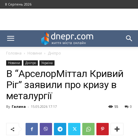
8 Серпень 2026
Головна
Новини
Дніпро
Новини
Дніпро
Україна
В “АрселорМіттал Кривий
Ріг” заявили про кризу в
металургії
By
Галина
-
15.05.2026 17:17
55
0