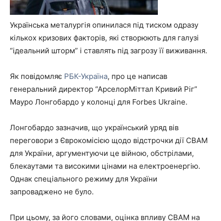
Українська металургія опинилася під тиском одразу
кількох кризових факторів, які створюють для галузі
“ідеальний шторм” і ставлять під загрозу її виживання.
Як повідомляє
РБК-Україна
, про це написав
генеральний директор “АрселорМіттал Кривий Ріг”
Мауро Лонгобардо у колонці для Forbes Ukraine.
Лонгобардо зазначив, що український уряд вів
переговори з Єврокомісією щодо відстрочки дії CBAM
для України, аргументуючи це війною, обстрілами,
блекаутами та високими цінами на електроенергію.
Однак спеціального режиму для України
запроваджено не було.
При цьому, за його словами, оцінка впливу CBAM на